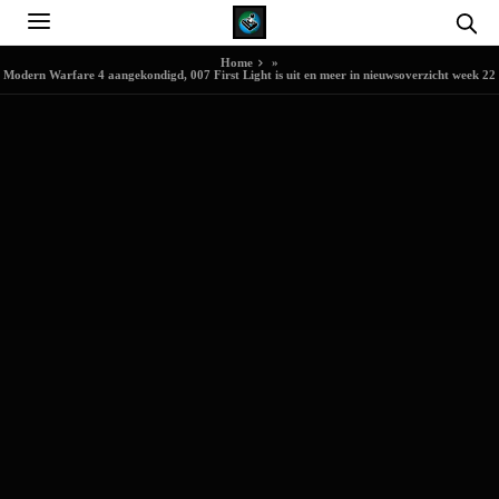
Home
»
Modern Warfare 4 aangekondigd, 007 First Light is uit en meer in nieuwsoverzicht week 22