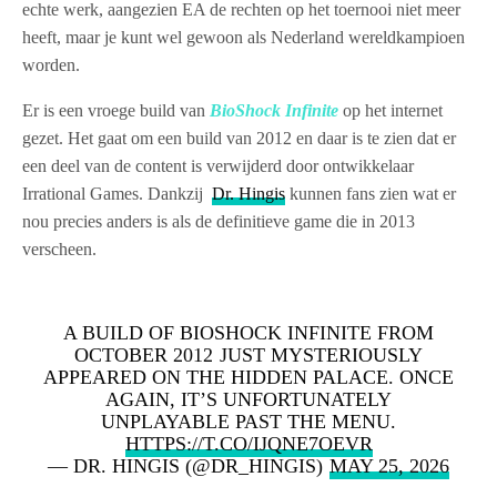
echte werk, aangezien EA de rechten op het toernooi niet meer
heeft, maar je kunt wel gewoon als Nederland wereldkampioen
worden.
Er is een vroege build van
BioShock Infinite
op het internet
gezet. Het gaat om een build van 2012 en daar is te zien dat er
een deel van de content is verwijderd door ontwikkelaar
Irrational Games. Dankzij
Dr. Hingis
kunnen fans zien wat er
nou precies anders is als de definitieve game die in 2013
verscheen.
A BUILD OF BIOSHOCK INFINITE FROM
OCTOBER 2012 JUST MYSTERIOUSLY
APPEARED ON THE HIDDEN PALACE. ONCE
AGAIN, IT’S UNFORTUNATELY
UNPLAYABLE PAST THE MENU.
HTTPS://T.CO/IJQNE7OEVR
— DR. HINGIS (@DR_HINGIS)
MAY 25, 2026