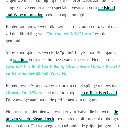
zagen we de aankondiging niet meer deze week aankomen,
aangezien ze eerder al een speciale livestream voor
de Blood
and Wine uitbreiding
hadden aangekondigd.
Echter kunnen we wel uitkijken naar de Gamescom, want daar
zal de uitbreiding van
The Witcher 3: Wild Hunt
worden
getoond!
Sony kondigde deze week de “gratis” PlayStation Plus-games
aan
van juni
voor alle abonnees van de service. Het gaat om
Grounded Fully Yoked Edition, Nickelodeon All-Star Brawl 2
en Warhammer 40,000: Darktide
.
Echter kwam Sony deze week ook met het spijtige nieuws dat
Destruction AllStars
niet meer te koop is
en offline is gehaald
.
Dit vanwege aanhoudende problemen van de game.
Nog meer minder nieuws kwam er van Valve die liet weten
de
prijzen van de Steam Deck
modellen met 40 procent omhoog te
moeten doen. Dit vanwege de aanhoudende prijsstijgingen van