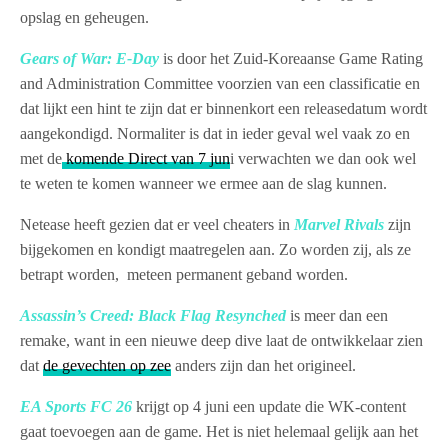
opslag en geheugen.
Gears of War: E-Day
is door het Zuid-Koreaanse Game Rating
and Administration Committee voorzien van een classificatie en
dat lijkt een hint te zijn dat er binnenkort een releasedatum wordt
aangekondigd. Normaliter is dat in ieder geval wel vaak zo en
met de
komende Direct van 7 jun
i verwachten we dan ook wel
te weten te komen wanneer we ermee aan de slag kunnen.
Netease heeft gezien dat er veel cheaters in
Marvel Rivals
zijn
bijgekomen en kondigt maatregelen aan. Zo worden zij, als ze
betrapt worden, meteen permanent geband worden.
Assassin’s Creed: Black Flag Resynched
is meer dan een
remake, want in een nieuwe deep dive laat de ontwikkelaar zien
dat
de gevechten op zee
anders zijn dan het origineel.
EA Sports FC 26
krijgt op 4 juni een update die WK-content
gaat toevoegen aan de game. Het is niet helemaal gelijk aan het