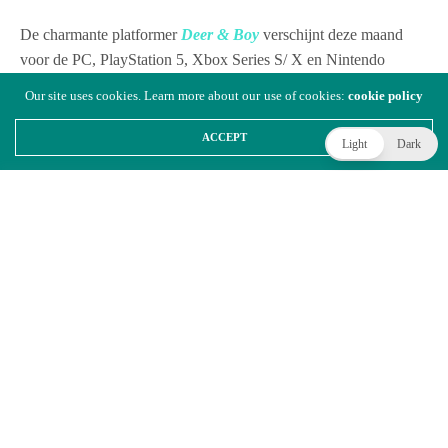
De charmante platformer
Deer & Boy
verschijnt deze maand
voor de PC, PlayStation 5, Xbox Series S/ X en Nintendo
Switch en in een trailer laat Lifeline Game Studio zien waarom
Our site uses cookies. Learn more about our use of cookies:
cookie policy
je de demo van de game nu al een kans moet geven.
ACCEPT
Light
Dark