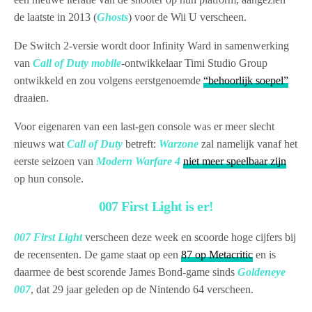
de laatste in 2013 (
Ghosts
) voor de Wii U verscheen.
De Switch 2-versie wordt door Infinity Ward in samenwerking
van
Call of Duty mobile
-ontwikkelaar Timi Studio Group
ontwikkeld en zou volgens eerstgenoemde
“behoorlijk soepel”
draaien.
Voor eigenaren van een last-gen console was er meer slecht
nieuws wat
Call of Duty
betreft:
Warzone
zal namelijk vanaf het
eerste seizoen van
Modern Warfare 4
niet meer speelbaar zijn
op hun console.
007 First Light is er!
007 First Light
verscheen deze week en scoorde hoge cijfers bij
de recensenten. De game staat op een
87 op Metacritic
en is
daarmee de best scorende James Bond-game sinds
Goldeneye
007
, dat 29 jaar geleden op de Nintendo 64 verscheen.