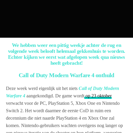
We hebben weer een pittig weekje achter de rug en
volgende week belooft helemaal gekkenhuis te worden.
Echter kijken we eerst wat afgelopen week qua nieuws
heeft gebracht!
Call of Duty Modern Warfare 4 onthuld
Deze week werd eigenlijk uit het niets
Call of Duty Modern
Warfare 4
aangekondigd. De game wordt
op 23 oktober
verwacht voor de PC, PlayStation 5, Xbox One en Nintendo
Switch 2. Het wordt daarmee de eerste CoD in ruim een
decennium die niet naarde PlayStation 4 en Xbox One zal
komen. Nintendo-gebruikers wachten overigens nog langer op
een nieuwe iteratie van de shooter op hun platform, aangezien