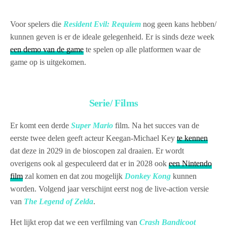
Voor spelers die
Resident Evil: Requiem
nog geen kans hebben/
kunnen geven is er de ideale gelegenheid. Er is sinds deze week
een demo van de game
te spelen op alle platformen waar de
game op is uitgekomen.
Serie/ Films
Er komt een derde
Super Mario
film. Na het succes van de
eerste twee delen geeft acteur Keegan-Michael Key
te kennen
dat deze in 2029 in de bioscopen zal draaien. Er wordt
overigens ook al gespeculeerd dat er in 2028 ook
een Nintendo
film
zal komen en dat zou mogelijk
Donkey Kong
kunnen
worden. Volgend jaar verschijnt eerst nog de live-action versie
van
The Legend of Zelda
.
Het lijkt erop dat we een verfilming van
Crash Bandicoot