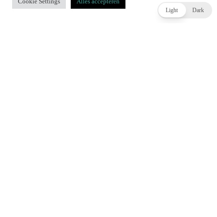
Cookie Settings
Alles accepteren
ACCEPT
TAGS
CAPCOM
PRAGMATA
Light
Dark
Joey Hasselbach
PREVIOUS ARTICLE
Nintendo Switch 2 wordt waarschijnlijk duurder
NEXT ARTICLE
Review: Saros – Een Verslavende Sci-fi Shooter met Diepgang en
Intensiteit
COMMENTS
(0)
MEEST RECENTE BERICHTEN