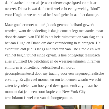
dankbaarheid tonen als je weer nieuwe speelgoed voor haar
neerzet. Diana is wat dat betreft wel echt een geweldig “kind”
voor Hugh en we waren al heel snel gehecht aan het dametje.
Maar goed er moet natuurlijk ook gewoon keihard gewerkt
worden, want de bedoeling is dat je contact legt met aarde, maar
door de aanval van IDUS is het hele ruimtestation van slag en is
het aan Hugh en Diana om daar verandering in te brengen. He
avontuur leidt je dus langs alle facetten van The Cradle en wat
van het begin tot het einde opvalt, is hoe ontiegelijk realistisch
alles eruit ziet! De belichting en de weerspiegelingen in ramen
en muren is ontzettend gedetailleerd en wordt
gecomplementeerd door ray-tracing voor een nagenoeg realische
ervaring. Er zijn veel momenten om te noemen waarin we echt
zaten te genieten van hoe goed deze game eruit zag, maar het
moment dat je in een soort kopie van New York City
terechtkomt is wel een van de hoogtepunten.