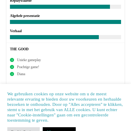
Replaywaarde
Algehele presentatie
Verhaal
THE GOOD
Unieke gameplay
Prachtige game!
Diana
THE BAD
We gebruiken cookies op onze website om u de meest
relevante ervaring te bieden door uw voorkeuren en herhaalde
bezoeken te onthouden. Door op "Alles accepteren" te klikken,
9
stemt u in met het gebruik van ALLE cookies. U kunt echter
naar "Cookie-instellingen" gaan om een ​​gecontroleerde
toestemming te geven.
Our site uses cookies. Learn more about our use of cookies:
cookie policy