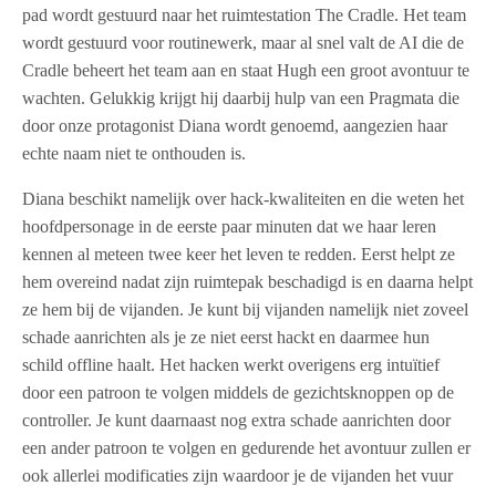
pad wordt gestuurd naar het ruimtestation The Cradle. Het team
wordt gestuurd voor routinewerk, maar al snel valt de AI die de
Cradle beheert het team aan en staat Hugh een groot avontuur te
wachten. Gelukkig krijgt hij daarbij hulp van een Pragmata die
door onze protagonist Diana wordt genoemd, aangezien haar
echte naam niet te onthouden is.
Diana beschikt namelijk over hack-kwaliteiten en die weten het
hoofdpersonage in de eerste paar minuten dat we haar leren
kennen al meteen twee keer het leven te redden. Eerst helpt ze
hem overeind nadat zijn ruimtepak beschadigd is en daarna helpt
ze hem bij de vijanden. Je kunt bij vijanden namelijk niet zoveel
schade aanrichten als je ze niet eerst hackt en daarmee hun
schild offline haalt. Het hacken werkt overigens erg intuïtief
door een patroon te volgen middels de gezichtsknoppen op de
controller. Je kunt daarnaast nog extra schade aanrichten door
een ander patroon te volgen en gedurende het avontuur zullen er
ook allerlei modificaties zijn waardoor je de vijanden het vuur