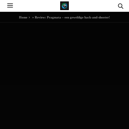
Home
»
Review: Pragmata – een geweldige hack-and-shooter!