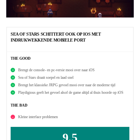
SEA OF STARS SCHITTERT OOK OP IOS MET
INDRUKWEKKENDE MOBIELE PORT
THE GOOD
Brengt de console- en pc-versie mooi over naar iOS
Sea of Stars draait soepel en laad snel
Brengt het klassieke JRPG gevoel mooi over naar de moderne tijd
Playdigious geeft het gevoel alsof de game altijd al thuis hoorde op iOS
THE BAD
Kleine interface problemen
9,5