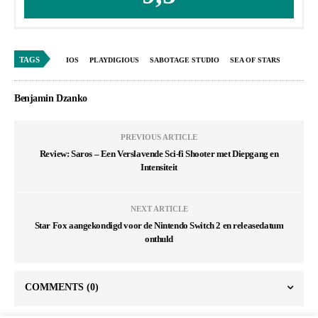
TAGS
IOS
PLAYDIGIOUS
SABOTAGE STUDIO
SEA OF STARS
Benjamin Dzanko
PREVIOUS ARTICLE
Review: Saros – Een Verslavende Sci-fi Shooter met Diepgang en
Intensiteit
NEXT ARTICLE
Star Fox aangekondigd voor de Nintendo Switch 2 en releasedatum
onthuld
COMMENTS
(0)