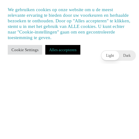
We gebruiken cookies op onze website om u de meest
MEEST RECENTE BERICHTEN
relevante ervaring te bieden door uw voorkeuren en herhaalde
bezoeken te onthouden. Door op "Alles accepteren" te klikken,
stemt u in met het gebruik van ALLE cookies. U kunt echter
naar "Cookie-instellingen" gaan om een ​​gecontroleerde
toestemming te geven.
Our site uses cookies. Learn more about our use of cookies:
cookie policy
Cookie Settings
Alles accepteren
ACCEPT
Light
Dark
Valor Mortis video gaat dieper in op de gevechten
JOEY HASSELBACH
23 UUR AGO