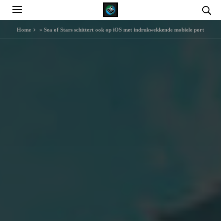
Home
»
Sea of Stars schittert ook op iOS met indrukwekkende mobiele port