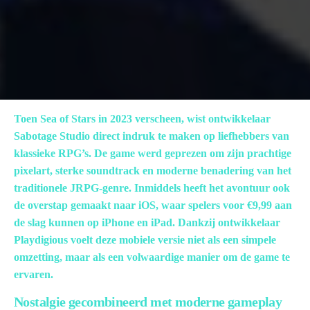
Toen Sea of Stars in 2023 verscheen, wist ontwikkelaar
Sabotage Studio direct indruk te maken op liefhebbers van
klassieke RPG’s. De game werd geprezen om zijn prachtige
pixelart, sterke soundtrack en moderne benadering van het
traditionele JRPG-genre. Inmiddels heeft het avontuur ook
de overstap gemaakt naar iOS, waar spelers voor €9,99 aan
de slag kunnen op iPhone en iPad. Dankzij ontwikkelaar
Playdigious voelt deze mobiele versie niet als een simpele
omzetting, maar als een volwaardige manier om de game te
ervaren.
Nostalgie gecombineerd met moderne gameplay