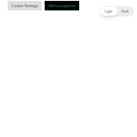
Cookie Settings
Alles accepteren
ACCEPT
Light
Dark
EA wordt privébedrijf na afronding verkoop voor 55
miljard dollar
JOEY HASSELBACH
2 DAGEN AGO
WIDGET TITLE
Review: Assassin’s Creed Black
Review: Xenoblade Chronicles:
Flag Resynced –
Definitive Edition – Nintendo
Switch 2 Edition – De ultieme
versie van de game!