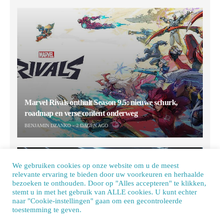
Marvel Rivals onthult Season 9.5: nieuwe schurk,
roadmap en verse content onderweg
BENJAMIN DZANKO
2 DAGEN AGO
We gebruiken cookies op onze website om u de meest
relevante ervaring te bieden door uw voorkeuren en herhaalde
bezoeken te onthouden. Door op "Alles accepteren" te klikken,
stemt u in met het gebruik van ALLE cookies. U kunt echter
naar "Cookie-instellingen" gaan om een ​​gecontroleerde
toestemming te geven.
Our site uses cookies. Learn more about our use of cookies:
cookie policy