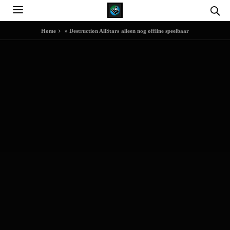
Home
»
Destruction AllStars alleen nog offline speelbaar