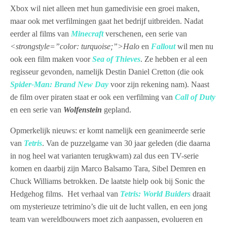
Xbox wil niet alleen met hun gamedivisie een groei maken,
maar ook met verfilmingen gaat het bedrijf uitbreiden. Nadat
eerder al films van
Minecraft
verschenen, een serie van
<strongstyle=”color: turquoise;”>Halo
en
Fallout
wil men nu
ook een film maken voor
Sea of Thieves
. Ze hebben er al een
regisseur gevonden, namelijk Destin Daniel Cretton (die ook
Spider-Man: Brand New Day
voor zijn rekening nam). Naast
de film over piraten staat er ook een verfilming van
Call of Duty
en een serie van
Wolfenstein
gepland.
Opmerkelijk nieuws: er komt namelijk een geanimeerde serie
van
Tetris
. Van de puzzelgame van 30 jaar geleden (die daarna
in nog heel wat varianten terugkwam) zal dus een TV-serie
komen en daarbij zijn Marco Balsamo Tara, Sibel Demren en
Chuck Williams betrokken. De laatste hielp ook bij Sonic the
Hedgehog films. Het verhaal van
Tetris: World Buiders
draait
om mysterieuze tetrimino’s die uit de lucht vallen, en een jong
team van wereldbouwers moet zich aanpassen, evolueren en