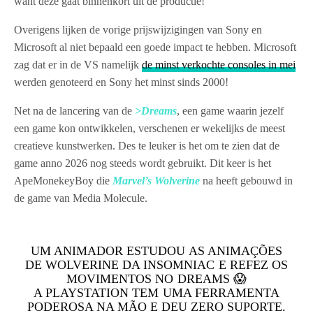
want deze gaat binnenkort uit de productie!
Overigens lijken de vorige prijswijzigingen van Sony en
Microsoft al niet bepaald een goede impact te hebben. Microsoft
zag dat er in de VS namelijk
de minst verkochte consoles in mei
werden genoteerd en Sony het minst sinds 2000!
Net na de lancering van de
>Dreams
, een game waarin jezelf
een game kon ontwikkelen, verschenen er wekelijks de meest
creatieve kunstwerken. Des te leuker is het om te zien dat de
game anno 2026 nog steeds wordt gebruikt. Dit keer is het
ApeMonekeyBoy die
Marvel’s Wolverine
na heeft gebouwd in
de game van Media Molecule.
UM ANIMADOR ESTUDOU AS ANIMAÇÕES
DE WOLVERINE DA INSOMNIAC E REFEZ OS
MOVIMENTOS NO DREAMS 😱
A PLAYSTATION TEM UMA FERRAMENTA
PODEROSA NA MÃO E DEU ZERO SUPORTE.