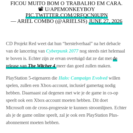
FICOU MUITO BOM O TRABALHO EM CARA.
📽️ U/APEMONKEYBOY
PIC.TWITTER.COM/2RFQCN0UPN
— ARIEL COMBO (@ARIELSIS)
JUNE 27, 2026
CD Projekt Red weet dat hun “herstelverhaal” na het debacle
van de lancering van
Cyberpunk 2077
nog steeds niet helemaal
te boven is. Echter zijn ze ervan overtuigd dat ze dat met
de
release van
The Witcher 4
meer dan goed zullen maken.
PlayStation 5-eigenaren die
Halo: Campaign Evolved
willen
spelen, zullen een Xbox-account, inclusief gamertag nodig
hebben. Daarnaast zal degenen met wie je de game in co-op
speelt ook een Xbox-account moeten hebben. Dit doet
Microsoft om de cross-progressie te kunnen stroomlijnen. Echter
als je de game online speelt, zal je ook een PlayStation Plus-
abonnement moeten hebben.