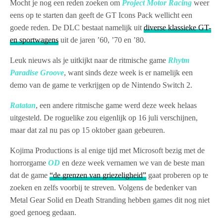
Mocht je nog een reden zoeken om
Project Motor Racing
weer
eens op te starten dan geeft de GT Icons Pack wellicht een
goede reden. De DLC bestaat namelijk uit
diverse klassieke GT-
en sportwagens
uit de jaren ’60, ’70 en ’80.
Leuk nieuws als je uitkijkt naar de ritmische game
Rhytm
Paradise Groove
, want sinds deze week is er namelijk een
demo van de game te verkrijgen op de Nintendo Switch 2.
Ratatan
, een andere ritmische game werd deze week helaas
uitgesteld. De roguelike zou eigenlijk op 16 juli verschijnen,
maar dat zal nu pas op 15 oktober gaan gebeuren.
Kojima Productions is al enige tijd met Microsoft bezig met de
horrorgame
OD
en deze week vernamen we van de beste man
dat de game
“de grenzen van griezeligheid”
gaat proberen op te
zoeken en zelfs voorbij te streven. Volgens de bedenker van
Metal Gear Solid en Death Stranding hebben games dit nog niet
goed genoeg gedaan.