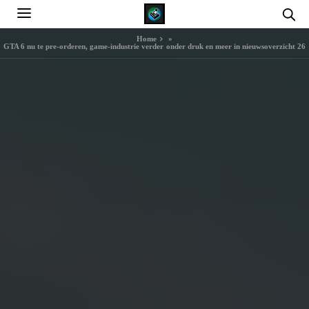
Home
»
GTA 6 nu te pre-orderen, game-industrie verder onder druk en meer in nieuwsoverzicht 26