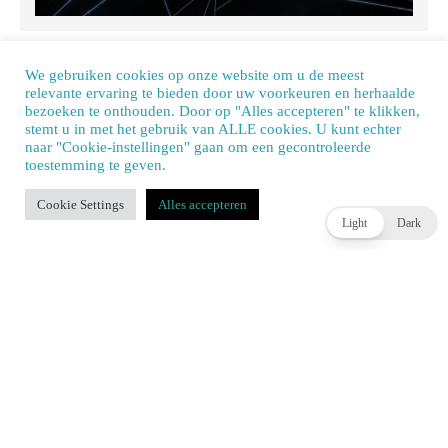
WIDGET TITLE
Our site uses cookies. Learn more about our use of cookies:
cookie policy
ACCEPT
Light
Dark
Review: Assassin’s Creed Black
Review: Xenoblade Chronicles:
Flag Resynced –
Definitive Edition – Nintendo
Switch 2 Edition – De ultieme
versie van de game!