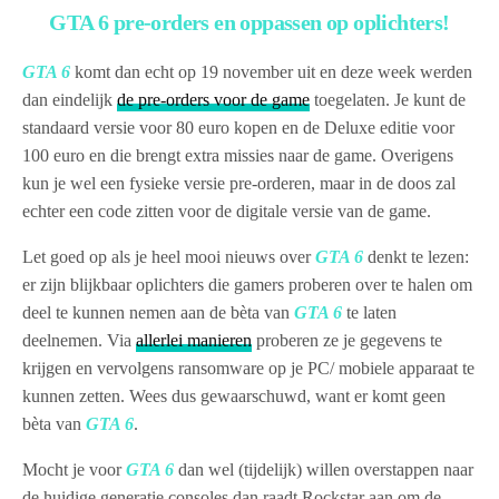
GTA 6 pre-orders en oppassen op oplichters!
GTA 6
komt dan echt op 19 november uit en deze week werden
dan eindelijk
de pre-orders voor de game
toegelaten. Je kunt de
standaard versie voor 80 euro kopen en de Deluxe editie voor
100 euro en die brengt extra missies naar de game. Overigens
kun je wel een fysieke versie pre-orderen, maar in de doos zal
echter een code zitten voor de digitale versie van de game.
Let goed op als je heel mooi nieuws over
GTA 6
denkt te lezen:
er zijn blijkbaar oplichters die gamers proberen over te halen om
deel te kunnen nemen aan de bèta van
GTA 6
te laten
deelnemen. Via
allerlei manieren
proberen ze je gegevens te
krijgen en vervolgens ransomware op je PC/ mobiele apparaat te
kunnen zetten. Wees dus gewaarschuwd, want er komt geen
bèta van
GTA 6
.
Mocht je voor
GTA 6
dan wel (tijdelijk) willen overstappen naar
de huidige generatie consoles dan raadt Rockstar aan om de