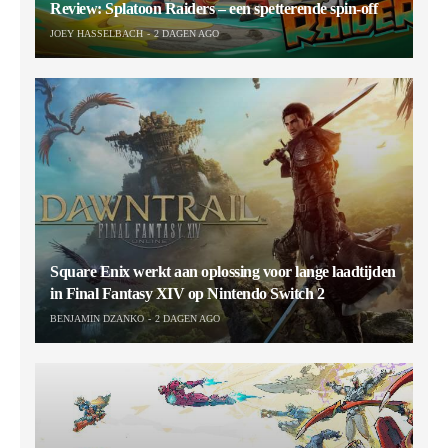
Review: Splatoon Raiders – een spetterende spin-off
JOEY HASSELBACH
2 DAGEN AGO
Square Enix werkt aan oplossing voor lange laadtijden
in Final Fantasy XIV op Nintendo Switch 2
BENJAMIN DZANKO
2 DAGEN AGO