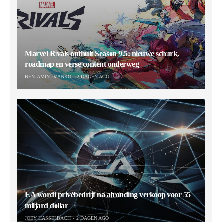
Marvel Rivals onthult Season 9.5: nieuwe schurk,
roadmap en verse content onderweg
BENJAMIN DZANKO
2 DAGEN AGO
EA wordt privébedrijf na afronding verkoop voor 55
miljard dollar
JOEY HASSELBACH
2 DAGEN AGO