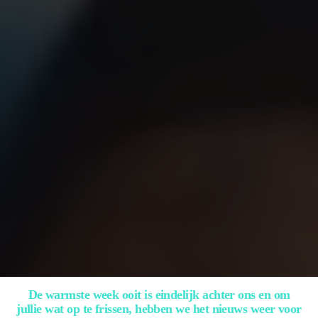
De warmste week ooit is eindelijk achter ons en om
jullie wat op te frissen, hebben we het nieuws weer voor