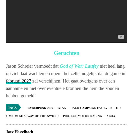
Geruchten
Jason Schreier vermoedt dat
God of War: Laufey
niet heel lang
op zich laat wachten en noemt het zelfs mogelijk dat de game in
februari 2027
zal verschijnen. Het gaat overigens over een
aanname en niet over eventuele bronnen die hem die zouden
hebben gemeld.
TAGS
CYBERPUNK 2077
GTA 6
HALO CAMPAIGN EVOLVED
OD
OMNIMUSHA: WAY OF THE SWORD
PROJECT MOTOR RACING
XBOX
Joey Hasselbach