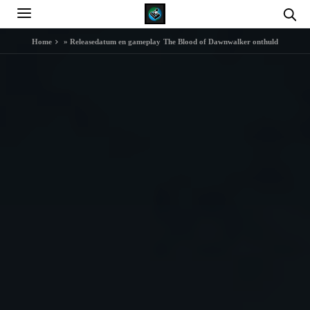
Home
»
Releasedatum en gameplay The Blood of Dawnwalker onthuld