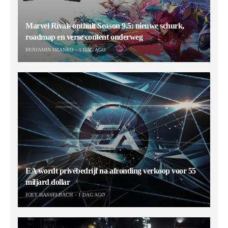
Marvel Rivals onthult Season 9.5: nieuwe schurk,
roadmap en verse content onderweg
BENJAMIN DZANKO
1 DAG AGO
EA wordt privébedrijf na afronding verkoop voor 55
miljard dollar
JOEY HASSELBACH
1 DAG AGO