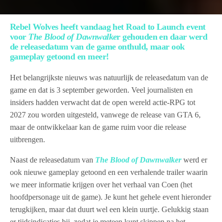
Rebel Wolves heeft vandaag het Road to Launch event
voor
The Blood of Dawnwalke
r gehouden en daar werd
de releasedatum van de game onthuld, maar ook
gameplay getoond en meer!
Het belangrijkste nieuws was natuurlijk de releasedatum van de
game en dat is 3 september geworden. Veel journalisten en
insiders hadden verwacht dat de open wereld actie-RPG tot
2027 zou worden uitgesteld, vanwege de release van GTA 6,
maar de ontwikkelaar kan de game ruim voor die release
uitbrengen.
Naast de releasedatum van
The Blood of Dawnwalker
werd er
ook nieuwe gameplay getoond en een verhalende trailer waarin
we meer informatie krijgen over het verhaal van Coen (het
hoofdpersonage uit de game). Je kunt het gehele event hieronder
terugkijken, maar dat duurt wel een klein uurtje. Gelukkig staan
er tijdsindicaties bij, zodat je meteen kunt skippen na het