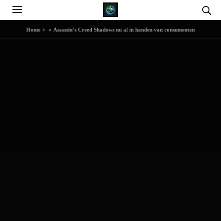
Home
»
Assassin’s Creed Shadows nu al in handen van consumenten