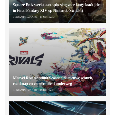
Square Enix werkt aan oplossing voor lange laadtijden
in Final Fantasy XIV op Nintendo Switch 2
BENJAMIN DZANKO
11 UUR AGO
Marvel Rivals onthult Season 9.5: nieuwe schurk,
roadmap en verse content onderweg
BENJAMIN DZANKO
11 UUR AGO