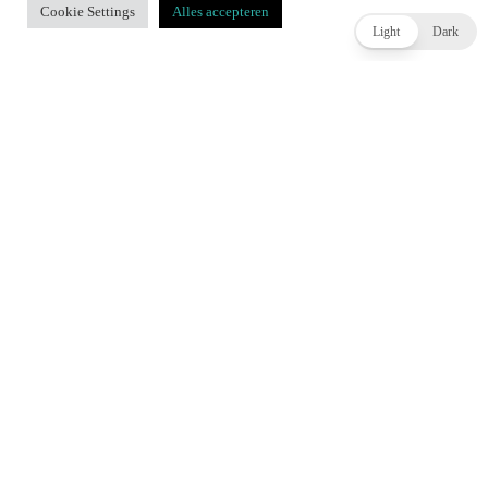
Cookie Settings
Alles accepteren
ACCEPT
Light
Dark
Review: Splatoon Raiders – een spetterende spin-off
JOEY HASSELBACH
3 DAGEN AGO