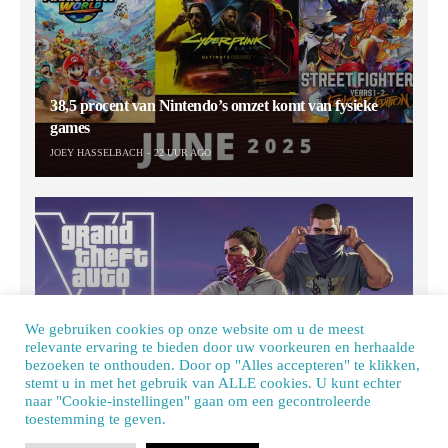
38,5 procent van Nintendo’s omzet komt van fysieke
games
JOEY HASSELBACH
22 UUR AGO
We gebruiken cookies op onze website om u de meest
relevante ervaring te bieden door uw voorkeuren en herhaalde
bezoeken te onthouden. Door op "Alles accepteren" te klikken,
stemt u in met het gebruik van ALLE cookies. U kunt echter
Rockstar en Netflix komen op 27 augustus met GTA 6
naar "Cookie-instellingen" gaan om een ​​gecontroleerde
Extended Look
toestemming te geven.
Our site uses cookies. Learn more about our use of cookies:
cookie policy
JOEY HASSELBACH
2 DAGEN AGO