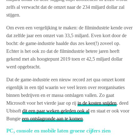
zelfs al verwacht dat de omzet naar de 234 miljard dollar zal
stijgen.
Om even een vergelijking te maken: de filmindustrie kende over
dat zelfde jaar een omzet van 33,5 miljard. Even kort door de
bocht: de game-industrie haalde dus zes keer(!) zoveel op.
Echter is het ook zo dat de filmindustrie betere jaren heeft
gekend met als hoogtepunt 2019 toen er 42,5 miljard dollar
werd opgebracht.
Dat de game-industrie een nieuw record zet qua omzet komt
eigenlijk in een tijd waarin we veel lezen over reorganisaties
binnen bedrijven en er massa ontslagen vallen. Zo gaat
Microsoft voor het vierde jaar op rij
in de kosten snijden
, deed
Ubisoft
dit een paar weken geleden ook al
en staat er ook voor
Bungie
een ontslagronde aan te komen
.
PC, console en mobile laten groene cijfers zien