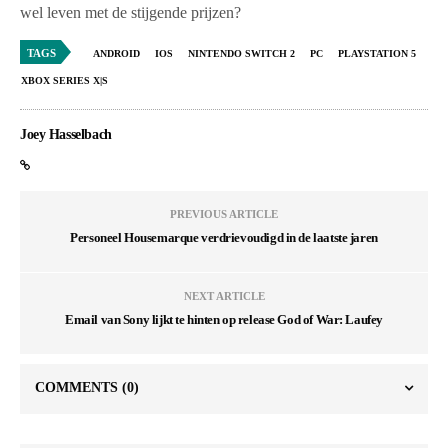
wel leven met de stijgende prijzen?
TAGS
ANDROID
IOS
NINTENDO SWITCH 2
PC
PLAYSTATION 5
XBOX SERIES X|S
Joey Hasselbach
PREVIOUS ARTICLE
Personeel Housemarque verdrievoudigd in de laatste jaren
NEXT ARTICLE
Email van Sony lijkt te hinten op release God of War: Laufey
COMMENTS
(0)