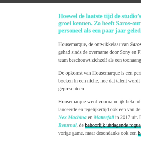
Hoewel de laatste tijd de studio’s
groei kennen. Zo heeft Saros-on
personeel als een paar jaar geled
Housemarque, de ontwikkelaar van
Saro
gehad sinds de overname door Sony en PlayS
team beschouwt zichzelf als een toonaange
De opkomst van Housemarque is een perfe
boeken in een niche, hoe dat talent word
gepresenteerd.
Housemarque werd voornamelijk bekend
lanceerde en tegelijkertijd ook een van 
Nex Machina
en
Matterfall
in 2017 uit. 
Returnal
, de
behoorlijk uitdagende rogue
vorige game, maar desondanks ook een
h