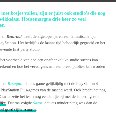
 met bosjes vallen, zijn er juist ook studio’s die nog
twikkelaar Housemargue drie keer zo veel
en.
s
en
Returnal
, heeft de afgelopen jaren een fantastische tijd
tation. Het bedrijf is de laatste tijd behoorlijk gegroeid en het
vende first-party studio.
ct voorbeeld van hoe een onafhankelijke studio succes kan
t erkend en hoe het vervolgens aan een breed publiek kan worden
 met
Resogun
, dat als game gelijktijdig met de PlayStation 4
de PlayStation Plus-games van de maand werd. Ook bracht het nog
Daarna zette het team nog een tandje bij met de lancering van
like
. Daarna volgde
Saros
, dat iets minder pittig was dan de
eel goed cijfer scoorde
.