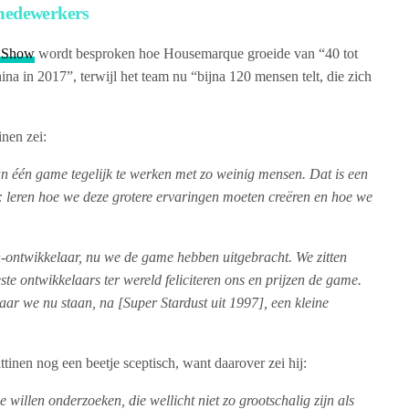
 medewerkers
 Show
wordt besproken hoe Housemarque groeide van “40 tot
a in 2017”, terwijl het team nu “bijna 120 mensen telt, die zich
inen zei:
n één game tegelijk te werken met zo weinig mensen. Dat is een
: leren hoe we deze grotere ervaringen moeten creëren en hoe we
on-ontwikkelaar, nu we de game hebben uitgebracht. We zitten
este ontwikkelaars ter wereld feliciteren ons en prijzen de game.
waar we nu staan, na [Super Stardust uit 1997], een kleine
tinen nog een beetje sceptisch, want daarover zei hij:
 willen onderzoeken, die wellicht niet zo grootschalig zijn als