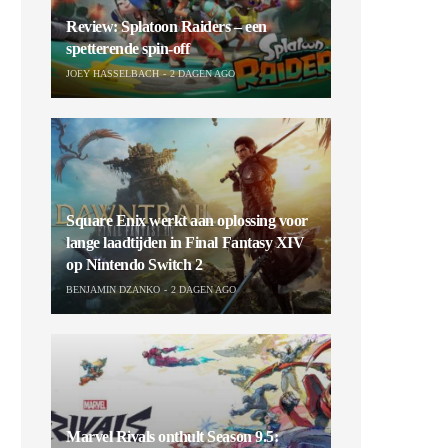
Review: Splatoon Raiders – een
spetterende spin-off
JOEY HASSELBACH
2 DAGEN AGO
Square Enix werkt aan oplossing voor
lange laadtijden in Final Fantasy XIV
op Nintendo Switch 2
BENJAMIN DZANKO
2 DAGEN AGO
Marvel Rivals onthult Season 9.5: