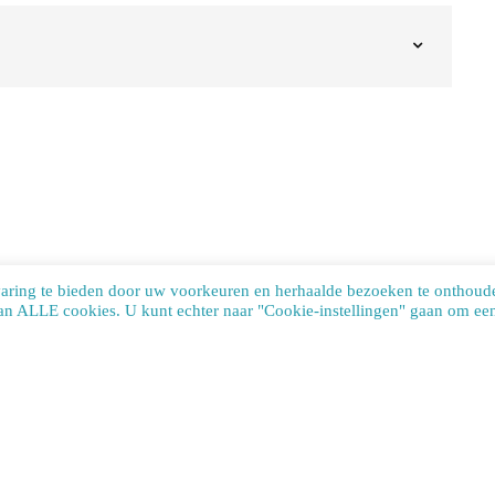
varing te bieden door uw voorkeuren en herhaalde bezoeken te onthoud
van ALLE cookies. U kunt echter naar "Cookie-instellingen" gaan om een 
te uses cookies. Learn more about our use of cookies:
cookie policy
ACCEP