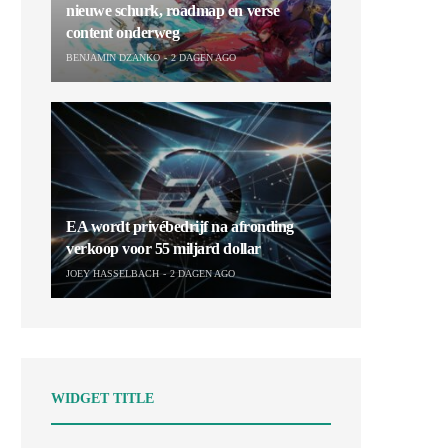
nieuwe schurk, roadmap en verse
content onderweg
BENJAMIN DZANKO
2 DAGEN AGO
EA wordt privébedrijf na afronding
verkoop voor 55 miljard dollar
JOEY HASSELBACH
2 DAGEN AGO
WIDGET TITLE