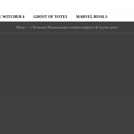
E WITCHER 4
GHOST OF YOTEI
MARVEL RIVALS
Home
»
Personeel Housemarque verdrievoudigd in de laatste jaren