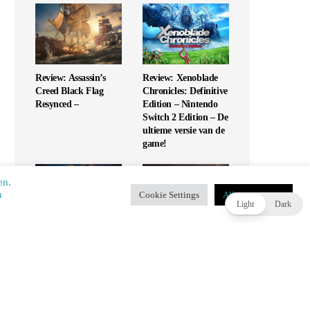
Review: Assassin’s
Review: Xenoblade
Creed Black Flag
Chronicles: Definitive
Resynced –
Edition – Nintendo
Switch 2 Edition – De
ultieme versie van de
game!
en.
​​
Cookie Settings
Alles accepteren
T
Light
Dark
Review: UFC 6 – Is
Review: Monopoly
dit de G.O.A.T. of
Star Wars Heroes vs
slaat het mis?
Villains