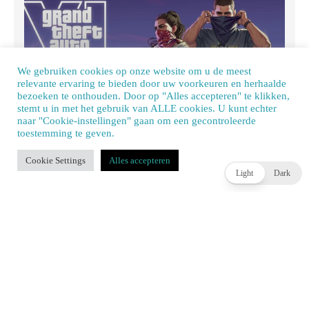
We gebruiken cookies op onze website om u de meest
relevante ervaring te bieden door uw voorkeuren en herhaalde
bezoeken te onthouden. Door op "Alles accepteren" te klikken,
stemt u in met het gebruik van ALLE cookies. U kunt echter
naar "Cookie-instellingen" gaan om een ​​gecontroleerde
Rockstar en Netflix komen op 27 augustus met GTA 6
toestemming te geven.
Extended Look
Our site uses cookies. Learn more about our use of cookies:
cookie policy
JOEY HASSELBACH
2 DAGEN AGO
Cookie Settings
Alles accepteren
ACCEPT
Light
Dark
WIDGET TITLE