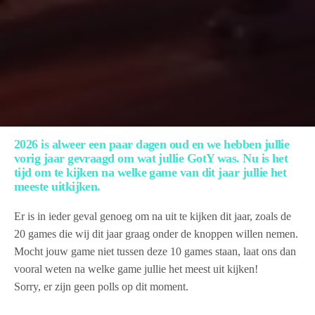
2026 is alweer een paar dagen oud en we hebben jullie
vorig jaar gevraagd om wat jullie GotY was. Nu is het
tijd om te kijken na welke game van dit jaar jullie het
meeste uitkijken.
Er is in ieder geval genoeg om na uit te kijken dit jaar, zoals de
20 games die wij dit jaar graag onder de knoppen willen nemen.
Mocht jouw game niet tussen deze 10 games staan, laat ons dan
vooral weten na welke game jullie het meest uit kijken!
Sorry, er zijn geen polls op dit moment.