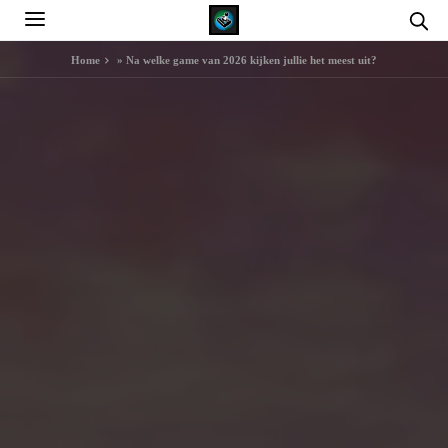
Home
»
Na welke game van 2026 kijken jullie het meest uit?