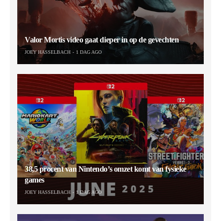
Valor Mortis video gaat dieper in op de gevechten
JOEY HASSELBACH
1 DAG AGO
38,5 procent van Nintendo’s omzet komt van fysieke
games
JOEY HASSELBACH
1 DAG AGO