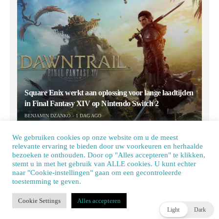
Square Enix werkt aan oplossing voor lange laadtijden
in Final Fantasy XIV op Nintendo Switch 2
BENJAMIN DZANKO
1 DAG AGO
We gebruiken cookies op onze website om u de meest
relevante ervaring te bieden door uw voorkeuren en herhaalde
bezoeken te onthouden. Door op "Alles accepteren" te klikken,
stemt u in met het gebruik van ALLE cookies. U kunt echter
naar "Cookie-instellingen" gaan om een ​​gecontroleerde
toestemming te geven.
Our site uses cookies. Learn more about our use of cookies:
cookie policy
Cookie Settings
Alles accepteren
ACCEPT
Light
Dark