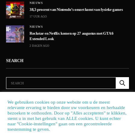
NIEUWS
38,5 procent van Nintendo’s omzet komt van fysieke games
17 UUR AGO
NIEUWS
Rockstar en Netflix komen op 27 augustus met GTA 6
Extended Look
2 DAGEN AGO
SEARCH
We gebruiken cookies op onze website om u de meest
relevante ervaring te bieden door uw voorkeuren en herhaalde
bezoeken te onthouden. Door op "Alles accepteren" te klikken,
stemt u in met het gebruik van ALLE cookies. U kunt echter
naar "Cookie-instellingen" gaan om een ​​gecontroleerde
toestemming te geven.
Our site uses cookies. Learn more about our use of cookies:
cookie policy