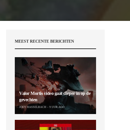
MEEST RECENTE BERICHTEN
Valor Mortis video gaat dieper in op de
gevechten
JOEY HASSELBACH
9 UUR AGO