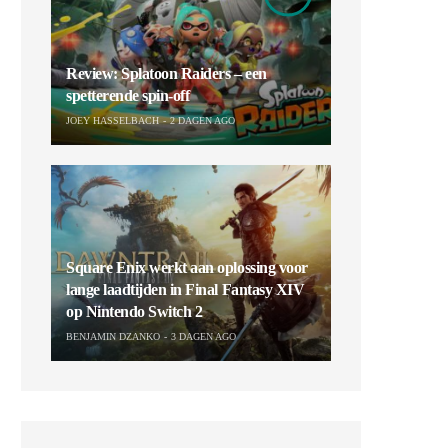
Review: Splatoon Raiders – een
spetterende spin-off
JOEY HASSELBACH
2 DAGEN AGO
Square Enix werkt aan oplossing voor
lange laadtijden in Final Fantasy XIV
op Nintendo Switch 2
BENJAMIN DZANKO
3 DAGEN AGO