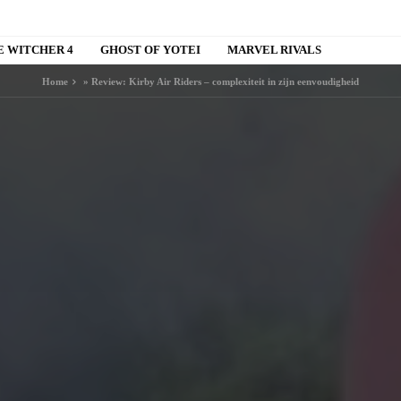
E WITCHER 4
GHOST OF YOTEI
MARVEL RIVALS
Home
»
Review: Kirby Air Riders – complexiteit in zijn eenvoudigheid