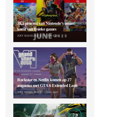
38,5 procent van Nintendo’s omzet
komt van fysieke games
JOEY HASSELBACH
9 UUR AGO
Rockstar en Netflix komen op 27
augustus met GTA 6 Extended Look
JOEY HASSELBACH
1 DAG AGO
7.9