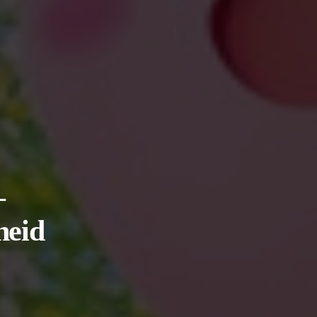
–
heid