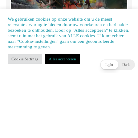
Review: Splatoon Raiders – een spetterende spin-off
We gebruiken cookies op onze website om u de meest
relevante ervaring te bieden door uw voorkeuren en herhaalde
JOEY HASSELBACH
3 DAGEN AGO
bezoeken te onthouden. Door op "Alles accepteren" te klikken,
stemt u in met het gebruik van ALLE cookies. U kunt echter
naar "Cookie-instellingen" gaan om een ​​gecontroleerde
toestemming te geven.
Our site uses cookies. Learn more about our use of cookies:
cookie policy
Cookie Settings
Alles accepteren
ACCEPT
Light
Dark
Square Enix werkt aan oplossing voor lange laadtijden
in Final Fantasy XIV op Nintendo Switch 2
BENJAMIN DZANKO
3 DAGEN AGO