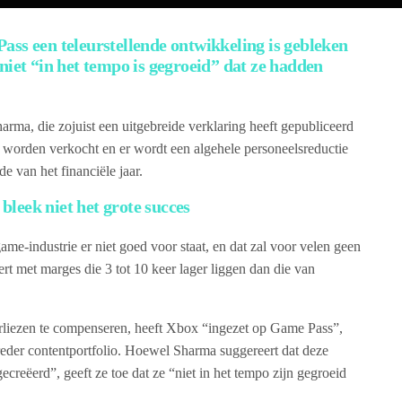
ass een teleurstellende ontwikkeling is gebleken
niet “in het tempo is gegroeid” dat ze hadden
a, die zojuist een uitgebreide verklaring heeft gepubliceerd
’s worden verkocht en er wordt een algehele personeelsreductie
 van het financiële jaar.
leek niet het grote succes
ame-industrie er niet goed voor staat, en dat zal voor velen geen
rt met marges die 3 tot 10 keer lager liggen dan die van
erliezen te compenseren, heeft Xbox “ingezet op Game Pass”,
eder contentportfolio. Hoewel Sharma suggereert dat deze
ecreëerd”, geeft ze toe dat ze “niet in het tempo zijn gegroeid