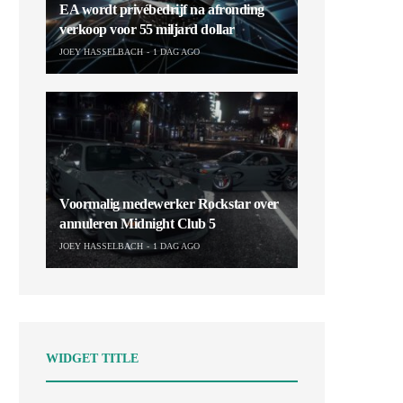
EA wordt privébedrijf na afronding
verkoop voor 55 miljard dollar
JOEY HASSELBACH
1 DAG AGO
Voormalig medewerker Rockstar over
annuleren Midnight Club 5
JOEY HASSELBACH
1 DAG AGO
WIDGET TITLE