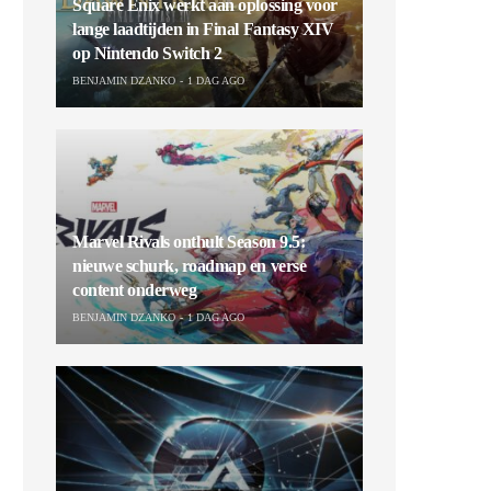
Square Enix werkt aan oplossing voor
lange laadtijden in Final Fantasy XIV
op Nintendo Switch 2
BENJAMIN DZANKO
1 DAG AGO
Marvel Rivals onthult Season 9.5:
nieuwe schurk, roadmap en verse
content onderweg
BENJAMIN DZANKO
1 DAG AGO