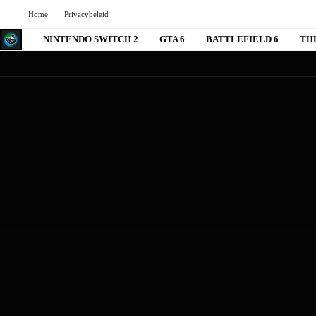
Home
Privacybeleid
NINTENDO SWITCH 2
GTA 6
BATTLEFIELD 6
TH