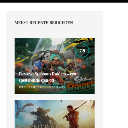
MEEST RECENTE BERICHTEN
7.9
Review: Splatoon Raiders – een
spetterende spin-off
JOEY HASSELBACH
22 UUR AGO