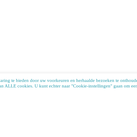
varing te bieden door uw voorkeuren en herhaalde bezoeken te onthoud
van ALLE cookies. U kunt echter naar "Cookie-instellingen" gaan om een 
te uses cookies. Learn more about our use of cookies:
cookie policy
ACCEP