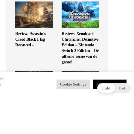
Review: Assassin’s
Review: Xenoblade
Creed Black Flag
Chronicles: Definitive
Resynced –
Edition – Nintendo
Switch 2 Edition – De
ultieme versie van de
game!
en.
​​
Cookie Settings
Alles accepteren
T
Light
Dark
Review: UFC 6 – Is
Review: Monopoly
dit de G.O.A.T. of
Star Wars Heroes vs
slaat het mis?
Villains