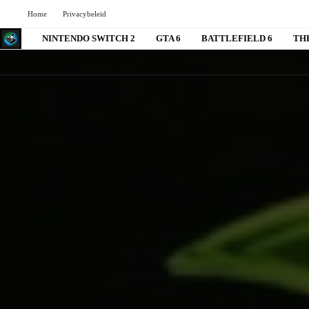
Home
Privacybeleid
NINTENDO SWITCH 2
GTA 6
BATTLEFIELD 6
TH