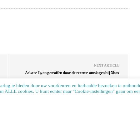
NEXT ARTICLE
Arkane Lyon getroffen door de recente ontslagen bij Xbox
varing te bieden door uw voorkeuren en herhaalde bezoeken te onthoud
van ALLE cookies. U kunt echter naar "Cookie-instellingen" gaan om een 
te uses cookies. Learn more about our use of cookies:
cookie policy
ACCEP