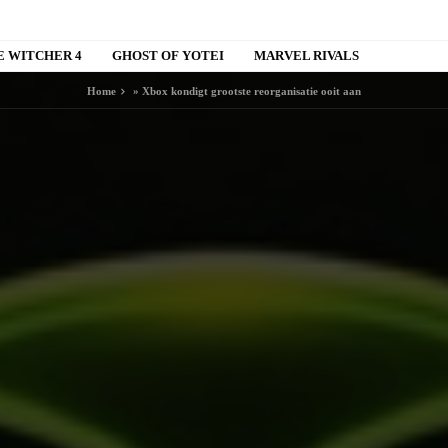
E WITCHER 4
GHOST OF YOTEI
MARVEL RIVALS
Home
»
Xbox kondigt grootste reorganisatie ooit aan