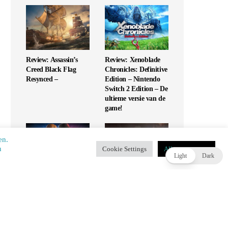
Review: Assassin’s
Review: Xenoblade
Creed Black Flag
Chronicles: Definitive
Resynced –
Edition – Nintendo
Switch 2 Edition – De
ultieme versie van de
game!
en.
​​
Cookie Settings
Alles accepteren
T
Light
Dark
Review: UFC 6 – Is
Review: Monopoly
dit de G.O.A.T. of
Star Wars Heroes vs
slaat het mis?
Villains