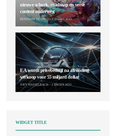
nieuwe schurk, roadmap en verse
content onderweg
BENJAMIN DZANKO
2 DAGEN AGO
EA wordt privébedrijf na afronding
verkoop voor 55 miljard dollar
JOEY HASSELBACH
2 DAGEN AGO
WIDGET TITLE