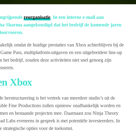
ingrijpende
reorganisatie
. In een interne e-mail aan
a Sharma aangekondigd dat het bedrijf de komende jaren
 doorvoeren.
kelijk omdat de huidige prestaties van Xbox achterblijven bij de
 Game Pass, multiplatform-uitgaven en een uitgebreidere line-up
et bedrijf, zouden deze activiteiten niet snel genoeg zijn
enseren.
ten Xbox
 herstructurering is het vertrek van meerdere studio’s uit de
le Fine Productions zullen opnieuw onafhankelijk worden en
mmen en bestaande projecten mee. Daarnaast zou Ninja Theory
ad Labs eveneens in gesprek is met potentiële investeerders. In
 strategische opties voor de toekomst.