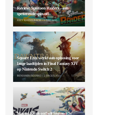
Review: Splatoon Raiders – een
spetterende spin-off
JOEY HASSELBACH
1 DAG AGO
Square Enix werkt aan oplossing voor
lange laadtijden in Final Fantasy XIV
op Nintendo Switch 2
BENJAMIN DZANKO
2 DAGEN AGO
Marvel Rivals onthult Season 9.5: