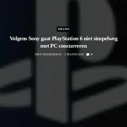
NIEUWS
Volgens Sony gaat PlayStation 6 niet simpelweg
met PC concurreren
JOEY HASSELBACH
1 MAAND AGO
0