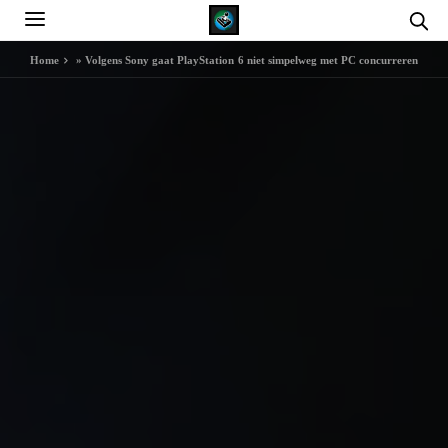
Home
»
Volgens Sony gaat PlayStation 6 niet simpelweg met PC concurreren