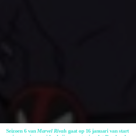
Seizoen 6 van
Marvel Rivals
gaat op 16 januari van start