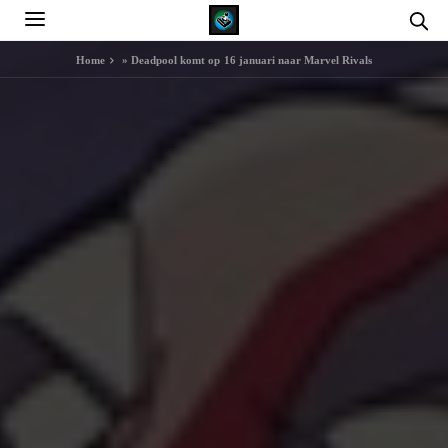
Home
»
Deadpool komt op 16 januari naar Marvel Rivals