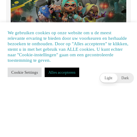
We gebruiken cookies op onze website om u de meest
relevante ervaring te bieden door uw voorkeuren en herhaalde
Review: Splatoon Raiders – een spetterende spin-off
bezoeken te onthouden. Door op "Alles accepteren" te klikken,
JOEY HASSELBACH
3 DAGEN AGO
stemt u in met het gebruik van ALLE cookies. U kunt echter
naar "Cookie-instellingen" gaan om een ​​gecontroleerde
toestemming te geven.
Our site uses cookies. Learn more about our use of cookies:
cookie policy
Cookie Settings
Alles accepteren
ACCEPT
Light
Dark
Square Enix werkt aan oplossing voor lange laadtijden
in Final Fantasy XIV op Nintendo Switch 2
BENJAMIN DZANKO
3 DAGEN AGO