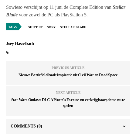
Sowieso verschijnt op 11 juni de Complete Edition van
Stellar
Blade
voor zowel de PC als PlayStation 5.
TAGS
SHIFT UP
SONY
STELLAR BLADE
Joey Hasselbach
PREVIOUS ARTICLE
Nieuwe Battlefield haalt inspiratie uit Civil War en Dead Space
NEXT ARTICLE
Star Wars Outlaws DLC A Pirate's Fortune nu verkrijgbaar; demo nu te
spelen
COMMENTS
(0)