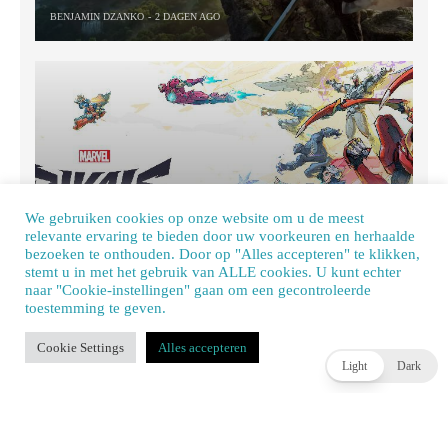
BENJAMIN DZANKO
2 DAGEN AGO
We gebruiken cookies op onze website om u de meest
relevante ervaring te bieden door uw voorkeuren en herhaalde
Marvel Rivals onthult Season 9.5: nieuwe schurk,
bezoeken te onthouden. Door op "Alles accepteren" te klikken,
stemt u in met het gebruik van ALLE cookies. U kunt echter
roadmap en verse content onderweg
naar "Cookie-instellingen" gaan om een ​​gecontroleerde
BENJAMIN DZANKO
2 DAGEN AGO
toestemming te geven.
Our site uses cookies. Learn more about our use of cookies:
cookie policy
Cookie Settings
Alles accepteren
ACCEPT
Light
Dark