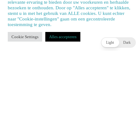
relevante ervaring te bieden door uw voorkeuren en herhaalde
bezoeken te onthouden. Door op "Alles accepteren" te klikken,
stemt u in met het gebruik van ALLE cookies. U kunt echter
naar "Cookie-instellingen" gaan om een ​​gecontroleerde
toestemming te geven.
Our site uses cookies. Learn more about our use of cookies:
cookie policy
Cookie Settings
Alles accepteren
ACCEPT
Light
Dark
Voormalig medewerker Rockstar over annuleren
Midnight Club 5
JOEY HASSELBACH
13 UUR AGO
WIDGET TITLE