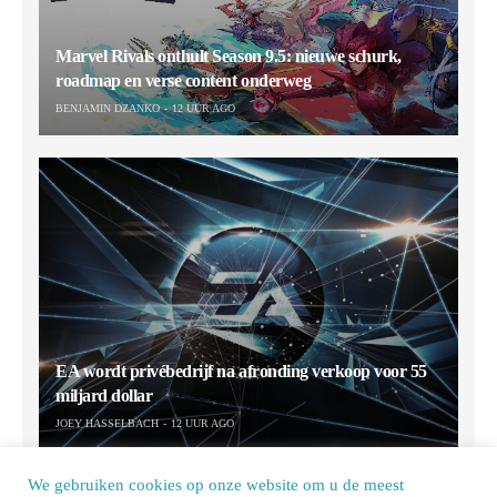
Marvel Rivals onthult Season 9.5: nieuwe schurk,
roadmap en verse content onderweg
BENJAMIN DZANKO
12 UUR AGO
EA wordt privébedrijf na afronding verkoop voor 55
miljard dollar
JOEY HASSELBACH
12 UUR AGO
We gebruiken cookies op onze website om u de meest