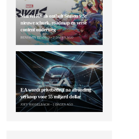
Marvel Rivals onthult Season 9.5:
nieuwe schurk, roadmap en verse
content onderweg
BENJAMIN DZANKO
2 DAGEN AGO
EA wordt privébedrijf na afronding
verkoop voor 55 miljard dollar
JOEY HASSELBACH
2 DAGEN AGO