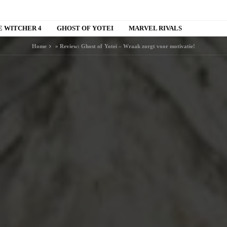
E WITCHER 4
GHOST OF YOTEI
MARVEL RIVALS
Home
»
Review: Ghost of Yotei – Wraak zorgt voor motivatie!