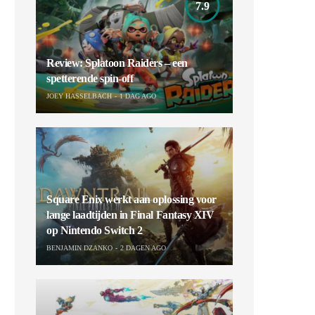
7.9
Review: Splatoon Raiders – een
spetterende spin-off
JOEY HASSELBACH
1 DAG AGO
Square Enix werkt aan oplossing voor
lange laadtijden in Final Fantasy XIV
op Nintendo Switch 2
BENJAMIN DZANKO
2 DAGEN AGO