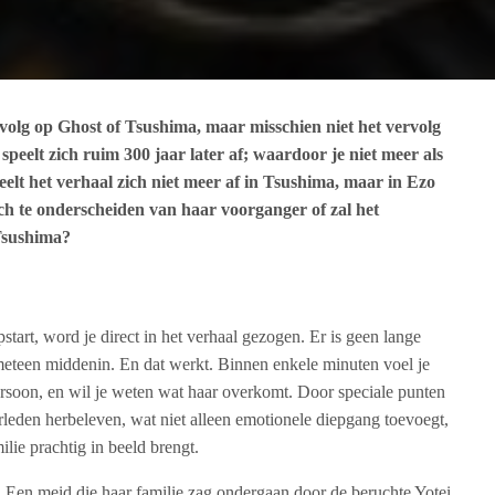
rvolg op Ghost of Tsushima, maar misschien niet het vervolg
speelt zich ruim 300 jaar later af; waardoor je niet meer als
eelt het verhaal zich niet meer af in Tsushima, maar in Ezo
ich te onderscheiden van haar voorganger of zal het
Tsushima?
tart, word je direct in het verhaal gezogen. Er is geen lange
er meteen middenin. En dat werkt. Binnen enkele minuten voel je
soon, en wil je weten wat haar overkomt. Door speciale punten
rleden herbeleven, wat niet alleen emotionele diepgang toevoegt,
lie prachtig in beeld brengt.
su. Een meid die haar familie zag ondergaan door de beruchte Yotei