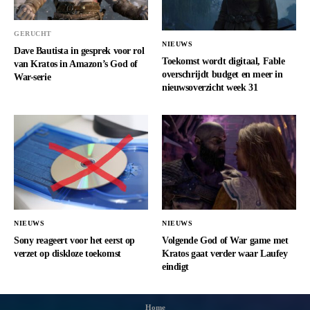
GERUCHT
NIEUWS
Dave Bautista in gesprek voor rol
Toekomst wordt digitaal, Fable
van Kratos in Amazon’s God of
overschrijdt budget en meer in
War-serie
nieuwsoverzicht week 31
NIEUWS
NIEUWS
Sony reageert voor het eerst op
Volgende God of War game met
verzet op diskloze toekomst
Kratos gaat verder waar Laufey
eindigt
Home