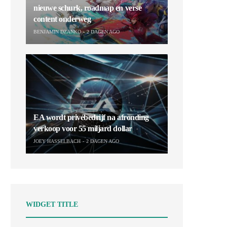
nieuwe schurk, roadmap en verse
content onderweg
BENJAMIN DZANKO
2 DAGEN AGO
EA wordt privébedrijf na afronding
verkoop voor 55 miljard dollar
JOEY HASSELBACH
2 DAGEN AGO
WIDGET TITLE