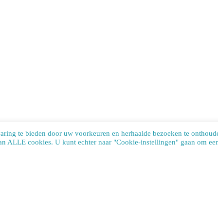
varing te bieden door uw voorkeuren en herhaalde bezoeken te onthoud
van ALLE cookies. U kunt echter naar "Cookie-instellingen" gaan om een 
te uses cookies. Learn more about our use of cookies:
cookie policy
ACCEP