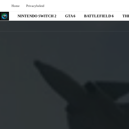
Home
Privacybeleid
NINTENDO SWITCH 2
GTA 6
BATTLEFIELD 6
TH