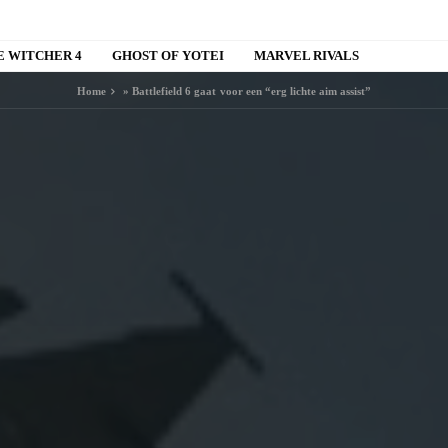
E WITCHER 4
GHOST OF YOTEI
MARVEL RIVALS
Home
»
Battlefield 6 gaat voor een “erg lichte aim assist”