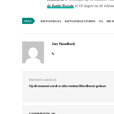
de Battle Royale
al 18 dagen na de releas
TAGS
BATTLEFIELD 6
BATTLEFIELD STUDIOS
EA
MIS D
Joey Hasselbach
PREVIOUS ARTICLE
Op dit moment wordt er niks rondom Bloodborne gedaan