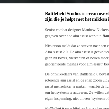
Battlefield Studios is ervan over
zijn die je helpt met het mikken 
Senior combat designer Matthew Nickerso
gegeven over hoe aim assist werkt in
Batt
Nickerson meldt dat ze streven naar een e
Aim Assist 2.0. De aim assist is geëvolu
geen hit boxes, vierkanten of bollen meer;
georiënteerde meshes voor aim assist” bev
De ontwikkelaars van Battlefield 6 bevest
roterende aim assist en de snap zoom uit 
assist menselijker te maken, waarbij de fun
om het systeem te activeren. Ze willen da
eigen inspanning, niet uit een “systeem o
Battlefield 6
verschijnt op 10 oktober voo