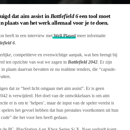
tuigd dat aim assist in
Battlefield 6
een tool moet
in plaats van het werk allemaal voor je te doen.
n heeft in een interview met
Well Played
meer informatie
lefield 6
.
erlijke, competitieve en evenwichtige aanpak, wat hen brengt bij
eerd ten opzichte van wat we zagen in
Battlefield 2042
. Er zijn
 in plaats daarvan bevatten ze nu realtime renders, die “capsule-
atten.
igen dat ze “heel licht omgaan met aim assist”. Er is geen
2042 is verwijderd. Het doel van de ontwikkelaars is om aim
ctie er is om te ‘helpen’, maar de input van de speler vereist is
t spelers het gevoel hebben dat hun prestaties voortkomen uit hun
f code” die het voor hen heeft gedaan.
r de PC, PlayStation 4 en Xbox Series S/ X. Naar verluidt komt