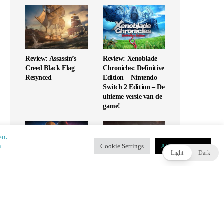
Review: Assassin’s
Review: Xenoblade
Creed Black Flag
Chronicles: Definitive
Resynced –
Edition – Nintendo
Switch 2 Edition – De
ultieme versie van de
game!
en.
​​
Cookie Settings
Alles accepteren
T
Light
Dark
Review: UFC 6 – Is
Review: Monopoly
dit de G.O.A.T. of
Star Wars Heroes vs
slaat het mis?
Villains