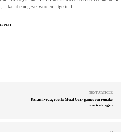
e, al kan die nog wel worden uitgesteld.
IT NIET
NEXT ARTICLE
Konami vraagt welke Metal Gear-games een remake
moeten krijgen