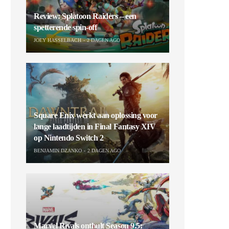
Review: Splatoon Raiders – een
spetterende spin-off
JOEY HASSELBACH
2 DAGEN AGO
Square Enix werkt aan oplossing voor
lange laadtijden in Final Fantasy XIV
op Nintendo Switch 2
BENJAMIN DZANKO
2 DAGEN AGO
Marvel Rivals onthult Season 9.5: