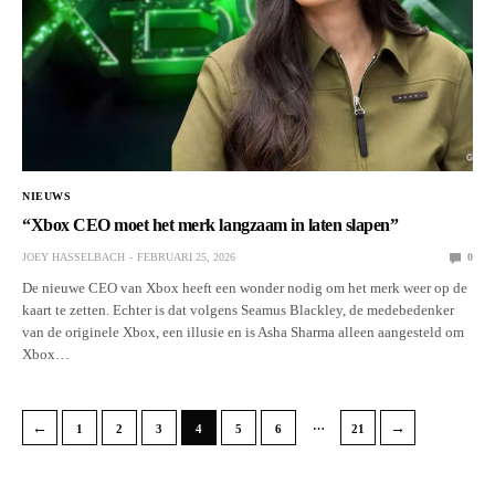
NIEUWS
“Xbox CEO moet het merk langzaam in laten slapen”
JOEY HASSELBACH
FEBRUARI 25, 2026
0
De nieuwe CEO van Xbox heeft een wonder nodig om het merk weer op de
kaart te zetten. Echter is dat volgens Seamus Blackley, de medebedenker
van de originele Xbox, een illusie en is Asha Sharma alleen aangesteld om
Xbox…
…
←
→
1
2
3
4
5
6
21