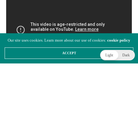
Our site uses cookies. Learn more about our use of cookies:
cookie policy
ACCEPT
Light
Dark
Tijdens de Humble Games Showcase werd een game
geïnspireerd op
Star Fox
onthuld. Hoewel er geen gameplay
werd getoond, zal de studio van Giles Goddard (die ook
programmeur was voor de originele Star Fox) binnenkort iets
gaan tonen van
Wild Blue
.