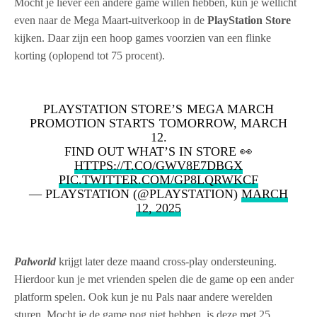
Mocht je liever een andere game willen hebben, kun je wellicht
even naar de Mega Maart-uitverkoop in de
PlayStation Store
kijken. Daar zijn een hoop games voorzien van een flinke
korting (oplopend tot 75 procent).
PLAYSTATION STORE’S MEGA MARCH
PROMOTION STARTS TOMORROW, MARCH
12.
FIND OUT WHAT’S IN STORE 👀
HTTPS://T.CO/GWV8E7DBGX
PIC.TWITTER.COM/GP8LQRWKCF
— PLAYSTATION (@PLAYSTATION)
MARCH
12, 2025
Palworld
krijgt later deze maand cross-play ondersteuning.
Hierdoor kun je met vrienden spelen die de game op een ander
platform spelen. Ook kun je nu Pals naar andere werelden
sturen. Mocht je de game nog niet hebben, is deze met 25