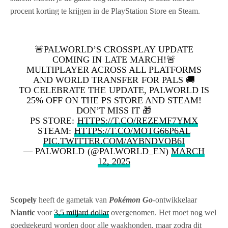
procent korting te krijgen in de PlayStation Store en Steam.
🚨PALWORLD’S CROSSPLAY UPDATE
COMING IN LATE MARCH!🚨
MULTIPLAYER ACROSS ALL PLATFORMS
AND WORLD TRANSFER FOR PALS 🚚
TO CELEBRATE THE UPDATE, PALWORLD IS
25% OFF ON THE PS STORE AND STEAM!
DON’T MISS IT 🎁
PS STORE:
HTTPS://T.CO/REZEMF7YMX
STEAM:
HTTPS://T.CO/MOTG66P6AL
PIC.TWITTER.COM/AYBNDVOB6I
— PALWORLD (@PALWORLD_EN)
MARCH
12, 2025
Scopely
heeft de gametak van
Pokémon Go
-ontwikkelaar
Niantic
voor
3,5 miljard dollar
overgenomen. Het moet nog wel
goedgekeurd worden door alle waakhonden, maar zodra dit