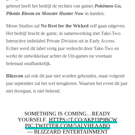
gebeurt heeft het bedrijf de rechten van games
Pokémon Go,
Pikmin Bloom en Monster Hunter Now
in handen.
Moon Studios zal
No Rest for the Wicked
zelf gaan uitgeven.
Het bedrijf bracht de game, in samenwerking met Take-Two
Interactive indielabel Private Division uit in Early Access.
Echter werd dit label vorig jaar verkocht door Take-Two en
werkt de ontwikkelaar achter de Ori-games nu voortaan
helemaal onafhankelijk.
Blizzcon
zal ook dit jaar niet worden gehouden, maar volgend
jaar september zal het wel terugkeren. Waarom het event dit jaar
niet doorgaat, is niet bekend.
SOMETHING IS COMING…READY
YOURSELF.
HTTPS://T.CO/AKPJ3P9BCW
PIC.TWITTER.COM/5ALVHEAABO
— BLIZZARD ENTERTAINMENT