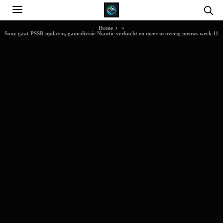
Home
»
Sony gaat PSSR updaten, gamedivisie Niantic verkocht en meer in overig nieuws week 11