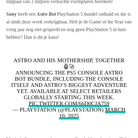
mijlpaal van 2 miljoen verkochte exemplaren bereiken!
Sony
heeft een
Astro Bot
PlayStation 5 bundel onthuld en die is
al sinds deze week verkrijgbaar. Heb je de Game of the Year van
vorig jaar nog niet gespeeld en nog geen PlayStation 5 in huis
hebben? Dan is dit je kans!
ASTRO AND HIS MOTHERSHIP, TOGETHER
🤖🚀
ANNOUNCING THE PS5 CONSOLE ASTRO
BOT BUNDLE, INCLUDING THE CONSOLE
ITSELF AND ASTRO’S BIGGEST ADVENTURE
YET. AVAILABLE AT SELECT RETAILERS
GLOBALLY STARTING THIS WEEK.
PIC.TWITTER.COM/66D0CJA759
— PLAYSTATION (@PLAYSTATION)
MARCH
10, 2025