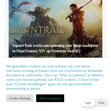
Square Enix werkt aan oplossing voor lange laadtijden
in Final Fantasy XIV op Nintendo Switch 2
BENJAMIN DZANKO
2 DAGEN AGO
We gebruiken cookies op onze website om u de meest
relevante ervaring te bieden door uw voorkeuren en herhaalde
bezoeken te onthouden. Door op "Alles accepteren" te klikken,
stemt u in met het gebruik van ALLE cookies. U kunt echter
naar "Cookie-instellingen" gaan om een ​​gecontroleerde
toestemming te geven.
Our site uses cookies. Learn more about our use of cookies:
cookie policy
Cookie Settings
Alles accepteren
ACCEPT
Light
Dark