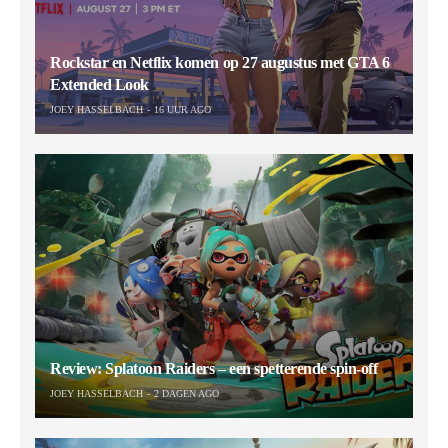
Rockstar en Netflix komen op 27 augustus met GTA 6
Extended Look
JOEY HASSELBACH
16 UUR AGO
Review: Splatoon Raiders – een spetterende spin-off
JOEY HASSELBACH
2 DAGEN AGO