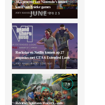
38,5 procent van Nintendo’s omzet
komt van fysieke games
JOEY HASSELBACH
9 UUR AGO
Rockstar en Netflix komen op 27
augustus met GTA 6 Extended Look
JOEY HASSELBACH
1 DAG AGO
7.9
Review: Splatoon Raiders – een