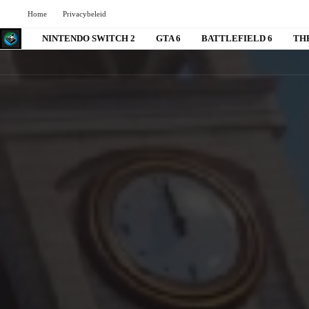
Home
Privacybeleid
NINTENDO SWITCH 2
GTA 6
BATTLEFIELD 6
TH