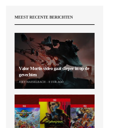
MEEST RECENTE BERICHTEN
Valor Mortis video gaat dieper in op de
gevechten
JOEY HASSELBACH
8 UUR AGO