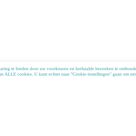
varing te bieden door uw voorkeuren en herhaalde bezoeken te onthoud
van ALLE cookies. U kunt echter naar "Cookie-instellingen" gaan om een 
te uses cookies. Learn more about our use of cookies:
cookie policy
ACCEP