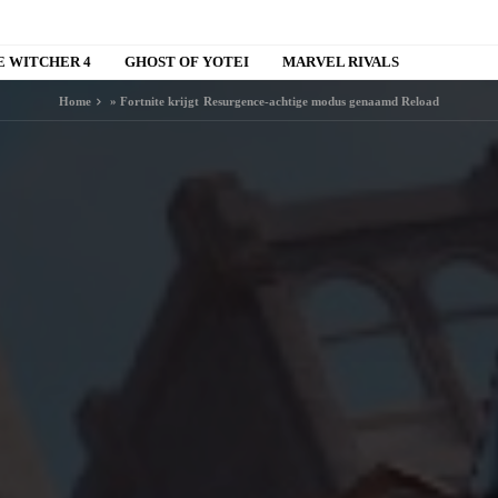
E WITCHER 4
GHOST OF YOTEI
MARVEL RIVALS
Home
»
Fortnite krijgt Resurgence-achtige modus genaamd Reload