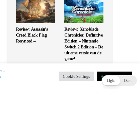
Review: Assassin’s
Review: Xenoblade
Creed Black Flag
Chronicles: Definitive
Resynced –
Edition – Nintendo
Switch 2 Edition – De
ultieme versie van de
game!
en.
​​
Cookie Settings
Alles accepteren
T
Light
Dark
Review: UFC 6 – Is
Review: Monopoly
dit de G.O.A.T. of
Star Wars Heroes vs
slaat het mis?
Villains