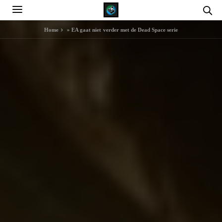
Home
»
EA gaat niet verder met de Dead Space serie