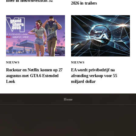
meer in nieuwsoverzicht 32
2026 in trailers
NIEUWS
NIEUWS
Rockstar en Netflix komen op 27
EA wordt privébedrijf na
augustus met GTA 6 Extended
afronding verkoop voor 55
Look
miljard dollar
Home