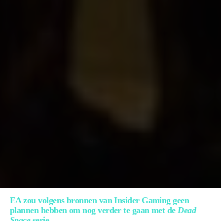
EA zou volgens bronnen van Insider Gaming geen
plannen hebben om nog verder te gaan met de
Dead
Space
serie.