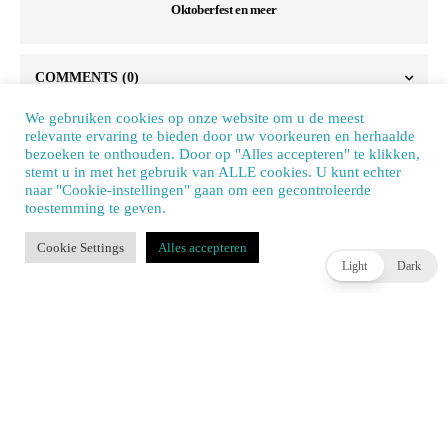
Oktoberfest en meer
COMMENTS
(0)
We gebruiken cookies op onze website om u de meest
relevante ervaring te bieden door uw voorkeuren en herhaalde
bezoeken te onthouden. Door op "Alles accepteren" te klikken,
MEEST RECENTE BERICHTEN
stemt u in met het gebruik van ALLE cookies. U kunt echter
naar "Cookie-instellingen" gaan om een ​​gecontroleerde
toestemming te geven.
Our site uses cookies. Learn more about our use of cookies:
cookie policy
Cookie Settings
Alles accepteren
ACCEPT
Light
Dark
Xbox-consoles worden flink duurder, GTA 6 op Netflix
en meer in nieuwsoverzicht 32