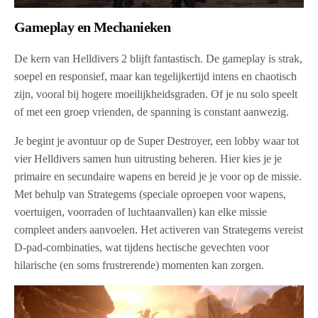
Gameplay en Mechanieken
De kern van Helldivers 2 blijft fantastisch. De gameplay is strak,
soepel en responsief, maar kan tegelijkertijd intens en chaotisch
zijn, vooral bij hogere moeilijkheidsgraden. Of je nu solo speelt
of met een groep vrienden, de spanning is constant aanwezig.
Je begint je avontuur op de Super Destroyer, een lobby waar tot
vier Helldivers samen hun uitrusting beheren. Hier kies je je
primaire en secundaire wapens en bereid je je voor op de missie.
Met behulp van Strategems (speciale oproepen voor wapens,
voertuigen, voorraden of luchtaanvallen) kan elke missie
compleet anders aanvoelen. Het activeren van Strategems vereist
D-pad-combinaties, wat tijdens hectische gevechten voor
hilarische (en soms frustrerende) momenten kan zorgen.