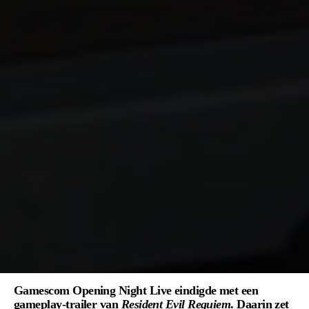
Gamescom Opening Night Live eindigde met een
gameplay-trailer van
Resident Evil Requiem
. Daarin zet