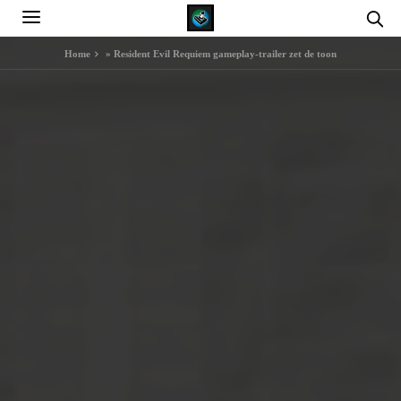
Home
»
Resident Evil Requiem gameplay-trailer zet de toon