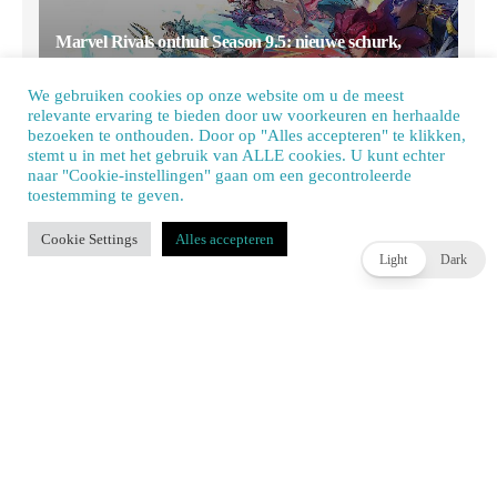
Marvel Rivals onthult Season 9.5: nieuwe schurk,
roadmap en verse content onderweg
We gebruiken cookies op onze website om u de meest
BENJAMIN DZANKO
2 DAGEN AGO
relevante ervaring te bieden door uw voorkeuren en herhaalde
bezoeken te onthouden. Door op "Alles accepteren" te klikken,
stemt u in met het gebruik van ALLE cookies. U kunt echter
naar "Cookie-instellingen" gaan om een ​​gecontroleerde
toestemming te geven.
Our site uses cookies. Learn more about our use of cookies:
cookie policy
Cookie Settings
Alles accepteren
ACCEPT
Light
Dark
EA wordt privébedrijf na afronding verkoop voor 55
miljard dollar
JOEY HASSELBACH
2 DAGEN AGO