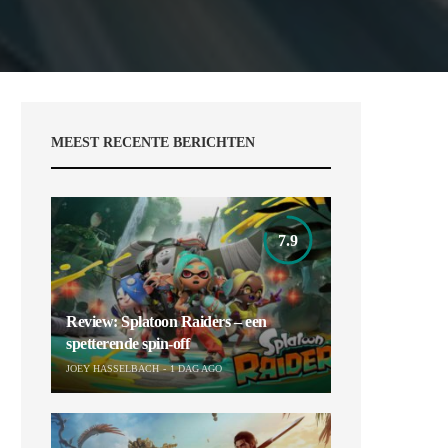
MEEST RECENTE BERICHTEN
7.9
Review: Splatoon Raiders – een
spetterende spin-off
JOEY HASSELBACH
1 DAG AGO