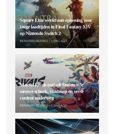
Square Enix werkt aan oplossing voor
lange laadtijden in Final Fantasy XIV
op Nintendo Switch 2
BENJAMIN DZANKO
1 DAG AGO
Marvel Rivals onthult Season 9.5:
nieuwe schurk, roadmap en verse
content onderweg
BENJAMIN DZANKO
1 DAG AGO