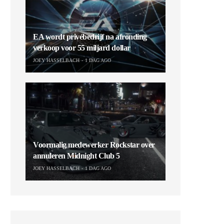
EA wordt privébedrijf na afronding
verkoop voor 55 miljard dollar
JOEY HASSELBACH
1 DAG AGO
Voormalig medewerker Rockstar over
annuleren Midnight Club 5
JOEY HASSELBACH
1 DAG AGO