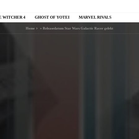
E WITCHER 4
GHOST OF YOTEI
MARVEL RIVALS
Home
»
Releasedatum Star Wars Galactic Racer gelekt