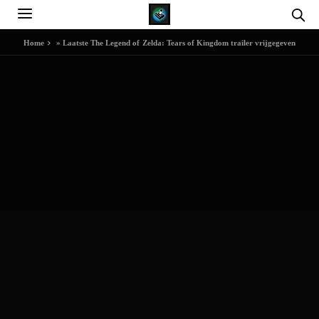
Home
»
Laatste The Legend of Zelda: Tears of Kingdom trailer vrijgegeven