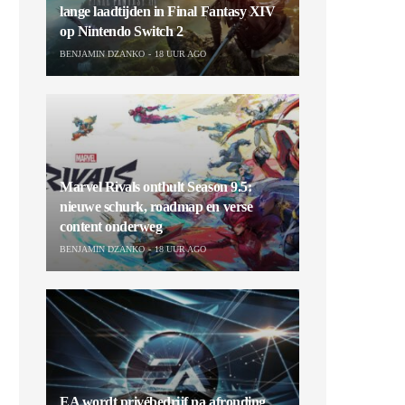
lange laadtijden in Final Fantasy XIV
op Nintendo Switch 2
BENJAMIN DZANKO
18 UUR AGO
Marvel Rivals onthult Season 9.5:
nieuwe schurk, roadmap en verse
content onderweg
BENJAMIN DZANKO
18 UUR AGO
EA wordt privébedrijf na afronding