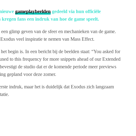
 nieuwe
gameplaybeelden
gedeeld via hun officiële
s kregen fans een indruk van hoe de game speelt.
die een glimp geven van de sfeer en mechanieken van de game.
 Exodus veel inspiratie te nemen van Mass Effect.
het begin is. In een bericht bij de beelden staat: “You asked for
tuned to this frequency for more snippets ahead of our Extended
evestigt de studio dat er de komende periode meer previews
ling gepland voor deze zomer.
rste indruk, maar het is duidelijk dat Exodus zich langzaam
atie.