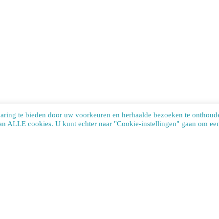
varing te bieden door uw voorkeuren en herhaalde bezoeken te onthoud
van ALLE cookies. U kunt echter naar "Cookie-instellingen" gaan om een 
te uses cookies. Learn more about our use of cookies:
cookie policy
ACCEP