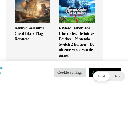
Review: Assassin’s
Review: Xenoblade
Creed Black Flag
Chronicles: Definitive
Resynced –
Edition – Nintendo
Switch 2 Edition – De
ultieme versie van de
game!
en.
​​
Cookie Settings
Alles accepteren
T
Light
Dark
Review: UFC 6 – Is
Review: Monopoly
dit de G.O.A.T. of
Star Wars Heroes vs
slaat het mis?
Villains