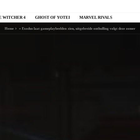
E WITCHER 4
GHOST OF YOTEI
MARVEL RIVALS
Home
»
Exodus laat gameplaybeelden zien, uitgebreide onthulling volgt deze zomer