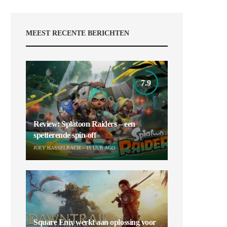
MEEST RECENTE BERICHTEN
7.9
Review: Splatoon Raiders – een
spetterende spin-off
JOEY HASSELBACH
15 UUR AGO
Square Enix werkt aan oplossing voor