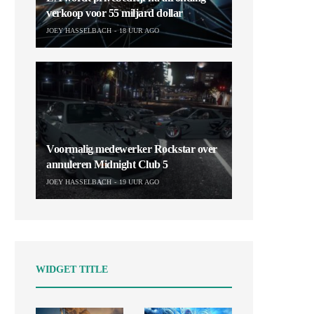
verkoop voor 55 miljard dollar
JOEY HASSELBACH
18 UUR AGO
Voormalig medewerker Rockstar over
annuleren Midnight Club 5
JOEY HASSELBACH
19 UUR AGO
WIDGET TITLE