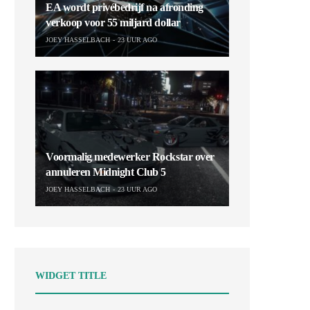
EA wordt privébedrijf na afronding
verkoop voor 55 miljard dollar
JOEY HASSELBACH
23 UUR AGO
Voormalig medewerker Rockstar over
annuleren Midnight Club 5
JOEY HASSELBACH
23 UUR AGO
WIDGET TITLE