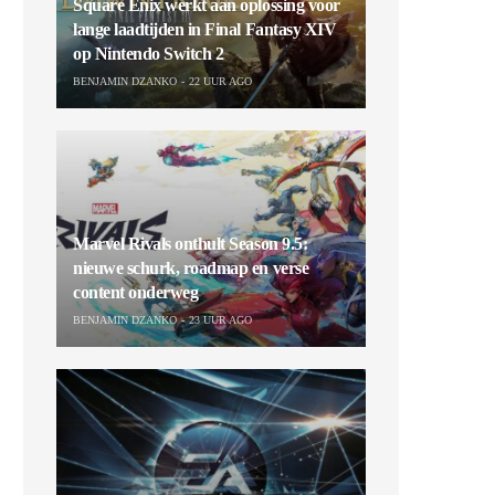
Square Enix werkt aan oplossing voor
lange laadtijden in Final Fantasy XIV
op Nintendo Switch 2
BENJAMIN DZANKO
22 UUR AGO
Marvel Rivals onthult Season 9.5:
nieuwe schurk, roadmap en verse
content onderweg
BENJAMIN DZANKO
23 UUR AGO