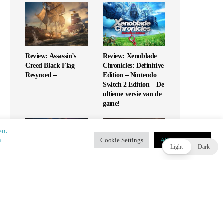
Review: Assassin’s
Review: Xenoblade
Creed Black Flag
Chronicles: Definitive
Resynced –
Edition – Nintendo
Switch 2 Edition – De
ultieme versie van de
game!
en.
​​
Cookie Settings
Alles accepteren
T
Light
Dark
Review: UFC 6 – Is
Review: Monopoly
dit de G.O.A.T. of
Star Wars Heroes vs
slaat het mis?
Villains