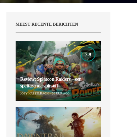
MEEST RECENTE BERICHTEN
7.9
Review: Splatoon Raiders – een
spetterende spin-off
JOEY HASSELBACH
20 UUR AGO