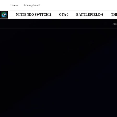
Home
Privacybeleid
NINTENDO SWITCH 2
GTA 6
BATTLEFIELD 6
TH
Ho