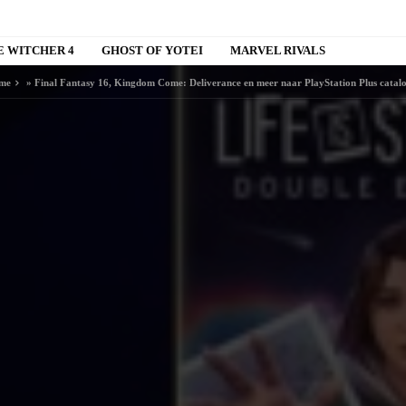
E WITCHER 4
GHOST OF YOTEI
MARVEL RIVALS
me
»
Final Fantasy 16, Kingdom Come: Deliverance en meer naar PlayStation Plus catal