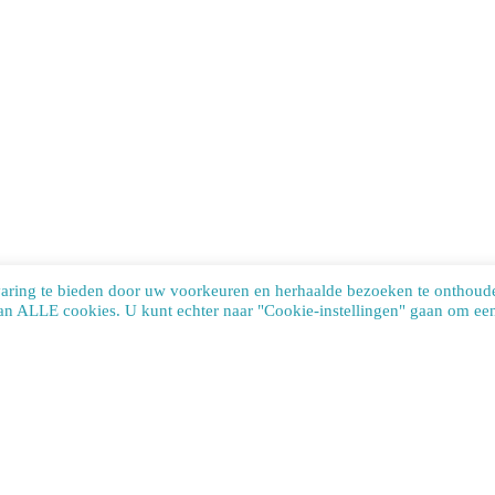
varing te bieden door uw voorkeuren en herhaalde bezoeken te onthoud
van ALLE cookies. U kunt echter naar "Cookie-instellingen" gaan om een 
te uses cookies. Learn more about our use of cookies:
cookie policy
ACCEP