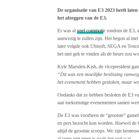
De organisatie van E3 2023 heeft late
het afzeggen van de E3.
Er was al
veel commoti
e rondom de E3, aa
aanwezig te zullen zijn. Het begon al me
later volgde ook Ubisoft, SEGA en Tence
het niet gek te vinden als de beurs zou w
Kyle Marsden-Kish, de vicepresident gam
“Dit was een moeilijke beslissing vanwege
het evenement hebben gestoken, maar we 
Ondanks dat ze hebben besloten de E3 van
aan toekomstige evenementen samen werke
De E3 was voorheen de “grootste” gamebeu
en pers bezocht kon worden. Hoewel de G
altijd de grootste scoops. We zijn benie
al jaren niet meer is zoals het ooit was.