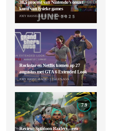
38,5 procent van Nintendo’s omzet
komt van fysieke games
JOEY HASSELBACH
19 UUR AGO
Rockstar en Netflix komen op 27
augustus met GTA 6 Extended Look
JOEY HASSELBACH
2 DAGEN AGO
7.9
Review: Splatoon Raiders – een