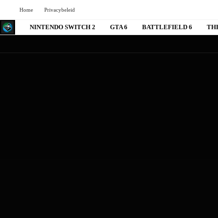
Home
Privacybeleid
NINTENDO SWITCH 2
GTA 6
BATTLEFIELD 6
TH