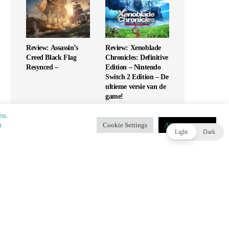
Review: Assassin’s
Review: Xenoblade
Creed Black Flag
Chronicles: Definitive
Resynced –
Edition – Nintendo
Switch 2 Edition – De
ultieme versie van de
game!
en.
​​
Cookie Settings
Alles accepteren
T
Light
Dark
Review: UFC 6 – Is
Review: Monopoly
dit de G.O.A.T. of
Star Wars Heroes vs
slaat het mis?
Villains