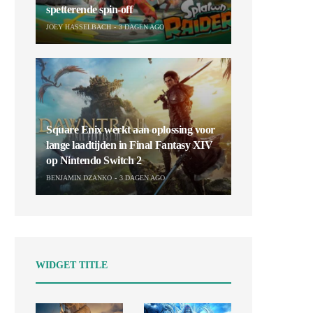
spetterende spin-off
JOEY HASSELBACH
3 DAGEN AGO
Square Enix werkt aan oplossing voor
lange laadtijden in Final Fantasy XIV
op Nintendo Switch 2
BENJAMIN DZANKO
3 DAGEN AGO
WIDGET TITLE