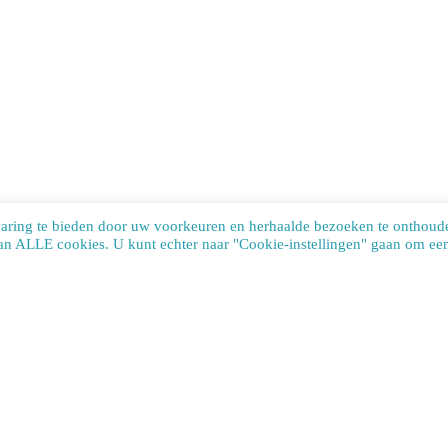
varing te bieden door uw voorkeuren en herhaalde bezoeken te onthoud
van ALLE cookies. U kunt echter naar "Cookie-instellingen" gaan om een 
te uses cookies. Learn more about our use of cookies:
cookie policy
ACCEP