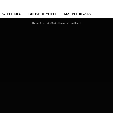
E WITCHER 4
GHOST OF YOTEI
MARVEL RIVALS
Home
»
E3 2023 officieel geanulleerd