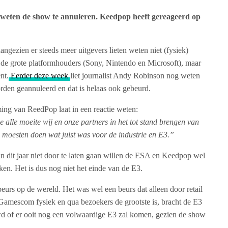
n weten de show te annuleren. Keedpop heeft gereageerd op
ngezien er steeds meer uitgevers lieten weten niet (fysiek)
t de grote platformhouders (Sony, Nintendo en Microsoft), maar
nt.
Eerder deze week
liet journalist Andy Robinson nog weten
orden geannuleerd en dat is helaas ook gebeurd.
ing van ReedPop laat in een reactie weten:
 alle moeite wij en onze partners in het tot stand brengen van
moesten doen wat juist was voor de industrie en E3.”
 dit jaar niet door te laten gaan willen de ESA en Keedpop wel
n. Het is dus nog niet het einde van de E3.
rs op de wereld. Het was wel een beurs dat alleen door retail
amescom fysiek en qua bezoekers de grootste is, bracht de E3
uwd of er ooit nog een volwaardige E3 zal komen, gezien de show