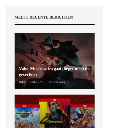
MEEST RECENTE BERICHTEN
Valor Mortis video gaat dieper in op de
gevechten
JOEY HASSELBACH
19 UUR AGO