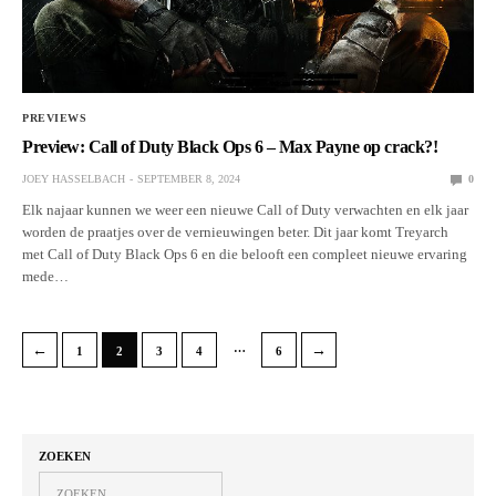
PREVIEWS
Preview: Call of Duty Black Ops 6 – Max Payne op crack?!
JOEY HASSELBACH
SEPTEMBER 8, 2024
0
Elk najaar kunnen we weer een nieuwe Call of Duty verwachten en elk jaar
worden de praatjes over de vernieuwingen beter. Dit jaar komt Treyarch
met Call of Duty Black Ops 6 en die belooft een compleet nieuwe ervaring
mede…
…
←
→
1
2
3
4
6
ZOEKEN