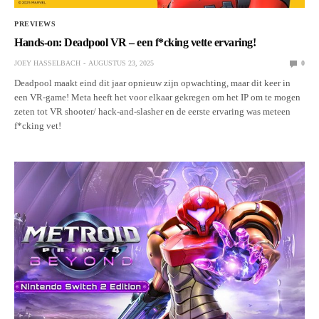
PREVIEWS
Hands-on: Deadpool VR – een f*cking vette ervaring!
JOEY HASSELBACH
AUGUSTUS 23, 2025
0
Deadpool maakt eind dit jaar opnieuw zijn opwachting, maar dit keer in
een VR-game! Meta heeft het voor elkaar gekregen om het IP om te mogen
zeten tot VR shooter/ hack-and-slasher en de eerste ervaring was meteen
f*cking vet!