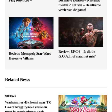
Flag Resynced –
Definitive Edition – Nintendo
Switch 2 Edition – De ultieme
versie van de game!
Review: UFC 6 – Is dit de
Review: Monopoly Star Wars
G.O.A.T. of slaat het mis?
Heroes vs Villains
Related News
NIEUWS
Warhammer 40k komt naar TV,
Gwent krijgt fysieke versie en
meer in overig nieuws week