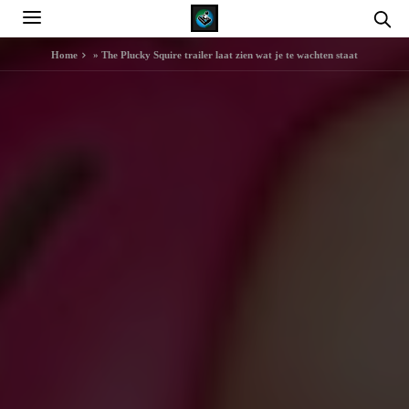
Home
»
The Plucky Squire trailer laat zien wat je te wachten staat