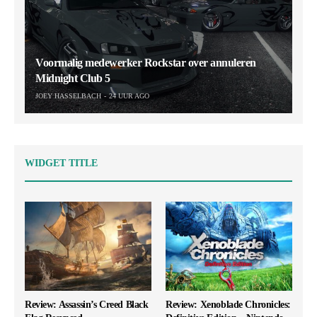
Voormalig medewerker Rockstar over annuleren
Midnight Club 5
JOEY HASSELBACH
24 UUR AGO
WIDGET TITLE
Review: Assassin’s Creed Black
Review: Xenoblade Chronicles: