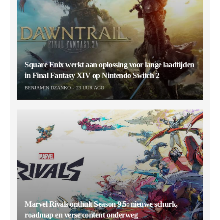
Square Enix werkt aan oplossing voor lange laadtijden
in Final Fantasy XIV op Nintendo Switch 2
BENJAMIN DZANKO
23 UUR AGO
Marvel Rivals onthult Season 9.5: nieuwe schurk,
roadmap en verse content onderweg