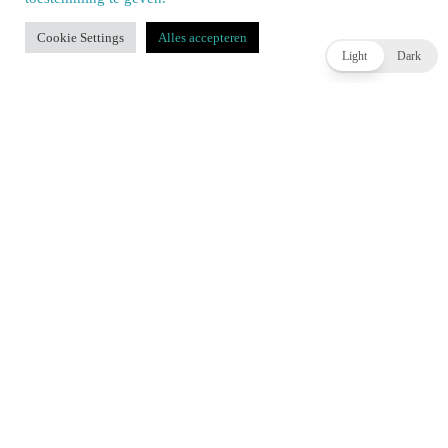
Our site uses cookies. Learn more about our use of cookies:
cookie policy
Cookie Settings
Alles accepteren
ACCEPT
Light
Dark
Square Enix werkt aan oplossing voor lange laadtijden
in Final Fantasy XIV op Nintendo Switch 2
BENJAMIN DZANKO
3 DAGEN AGO
WIDGET TITLE
Review: Assassin’s Creed Black
Review: Xenoblade Chronicles: