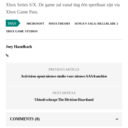
Xbox Series S/X. De game zal vanaf dag één speelbaar zijn via
Xbox Game Pass.
TAGS
MICROSOFT
NINJA THEORY
SENUA'S SAGA: HELLBLADE 2
XBOX GAME STUDIOS
Joey Hasselbach
PREVIOUS ARTICLE
Activision opent nieuwe studio voor nieuwe AAA franchise
NEXT ARTICLE
Ubisoft schrapt The Division Heartland
COMMENTS
(0)