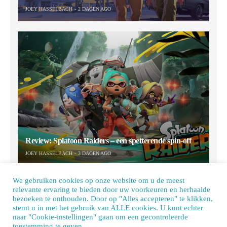
JOEY HASSELBACH
2 DAGEN AGO
Review: Splatoon Raiders – een spetterende spin-off
JOEY HASSELBACH
3 DAGEN AGO
We gebruiken cookies op onze website om u de meest
relevante ervaring te bieden door uw voorkeuren en herhaalde
bezoeken te onthouden. Door op "Alles accepteren" te klikken,
stemt u in met het gebruik van ALLE cookies. U kunt echter
naar "Cookie-instellingen" gaan om een ​​gecontroleerde
toestemming te geven.