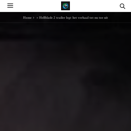
Home
»
Hellblade 2 trailer legt het verhaal tot nu toe uit