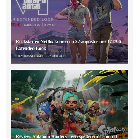
Rockstar en Netflix komen op 27 augustus met GTA 6
Extended Look
JOEY HASSELBACH
22 UUR AGO
Review: Splatoon Raiders – een spetterende spin-off