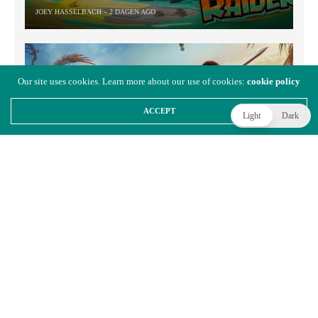
JOEY HASSELBACH
2 DAGEN AGO
Our site uses cookies. Learn more about our use of cookies:
cookie policy
ACCEPT
Light
Dark
Square Enix werkt aan oplossing voor lange laadtijden
in Final Fantasy XIV op Nintendo Switch 2
BENJAMIN DZANKO
2 DAGEN AGO
WIDGET TITLE