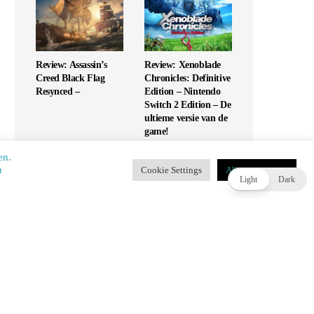
Review: Assassin’s
Review: Xenoblade
Creed Black Flag
Chronicles: Definitive
Resynced –
Edition – Nintendo
Switch 2 Edition – De
ultieme versie van de
game!
en.
​​
Cookie Settings
Alles accepteren
T
Light
Dark
Review: UFC 6 – Is
Review: Monopoly
dit de G.O.A.T. of
Star Wars Heroes vs
slaat het mis?
Villains