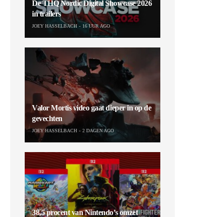
De THQ Nordic Digital Showcase 2026
in trailers
JOEY HASSELBACH
16 UUR AGO
Valor Mortis video gaat dieper in op de
gevechten
JOEY HASSELBACH
2 DAGEN AGO
38,5 procent van Nintendo’s omzet