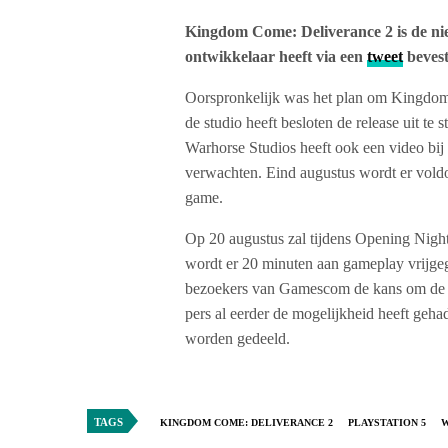
Kingdom Come: Deliverance 2 is de nie
ontwikkelaar heeft via een
tweet
bevest
Oorspronkelijk was het plan om Kingdom C
de studio heeft besloten de release uit te
Warhorse Studios heeft ook een video bij 
verwachten. Eind augustus wordt er vold
game.
Op 20 augustus zal tijdens Opening Nigh
wordt er 20 minuten aan gameplay vrijgege
bezoekers van Gamescom de kans om de g
pers al eerder de mogelijkheid heeft geha
worden gedeeld.
TAGS
KINGDOM COME: DELIVERANCE 2
PLAYSTATION 5
W