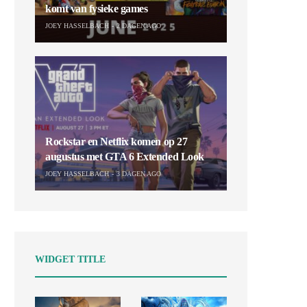
komt van fysieke games
JOEY HASSELBACH
2 DAGEN AGO
Rockstar en Netflix komen op 27
augustus met GTA 6 Extended Look
JOEY HASSELBACH
3 DAGEN AGO
WIDGET TITLE