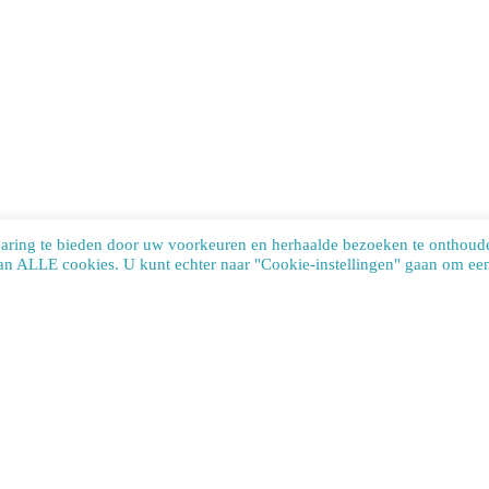
varing te bieden door uw voorkeuren en herhaalde bezoeken te onthoud
van ALLE cookies. U kunt echter naar "Cookie-instellingen" gaan om een 
te uses cookies. Learn more about our use of cookies:
cookie policy
ACCEP