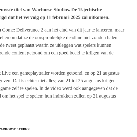
uwste titel van Warhorse Studios. De Tsjechische
igd dat het vervolg op 11 februari 2025 zal uitkomen.
ome: Deliverance 2 aan het eind van dit jaar te lanceren, maar
 stellen omdat ze de oorspronkelijke deadline niet zouden halen.
de tweet geplaatst waarin ze uitleggen wat spelers kunnen
oende content getoond om een goed beeld te krijgen van de
t Live een gameplaytrailer worden getoond, en op 21 augustus
ven. Dat is echter niet alles; van 21 tot 25 augustus krijgen
ame zelf te spelen. In de video werd ook aangegeven dat de
d om het spel te spelen; hun indrukken zullen op 21 augustus
ARHORSE STUDIOS