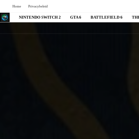
Home
Privacybeleid
NINTENDO SWITCH 2
GTA 6
BATTLEFIELD 6
TH