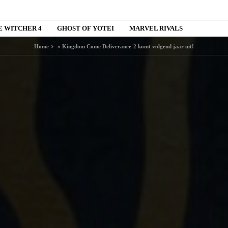
E WITCHER 4
GHOST OF YOTEI
MARVEL RIVALS
Home
»
Kingdom Come Deliverance 2 komt volgend jaar uit!