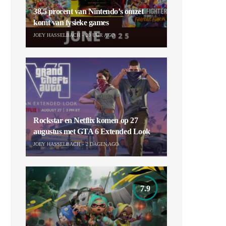
38,5 procent van Nintendo’s omzet
komt van fysieke games
JOEY HASSELBACH
20 UUR AGO
Rockstar en Netflix komen op 27
augustus met GTA 6 Extended Look
JOEY HASSELBACH
2 DAGEN AGO
7.9