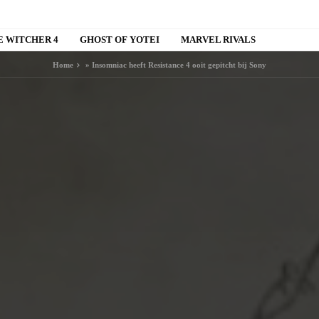
E WITCHER 4
GHOST OF YOTEI
MARVEL RIVALS
Home
»
Insomniac heeft Resistance 4 ooit gepitcht bij Sony