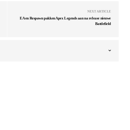
NEXT ARTICLE
EA en Respawn pakken Apex Legends aan na release nieuwe
Battlefield