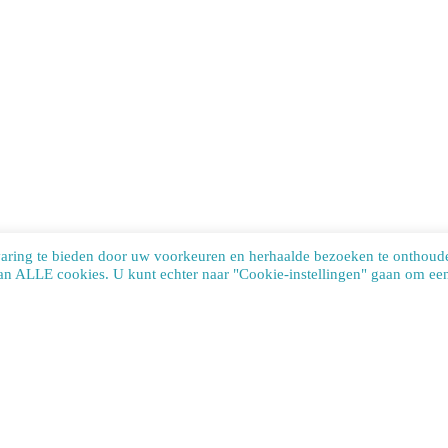
varing te bieden door uw voorkeuren en herhaalde bezoeken te onthoud
van ALLE cookies. U kunt echter naar "Cookie-instellingen" gaan om een 
te uses cookies. Learn more about our use of cookies:
cookie policy
ACCEP