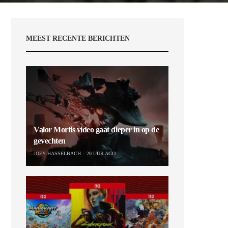
MEEST RECENTE BERICHTEN
Valor Mortis video gaat dieper in op de
gevechten
JOEY HASSELBACH
20 UUR AGO