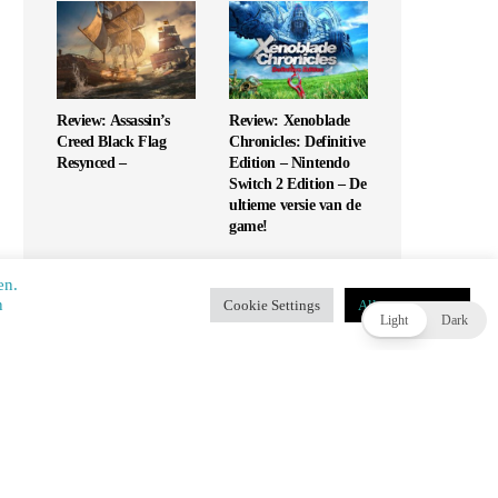
Review: Assassin’s
Review: Xenoblade
Creed Black Flag
Chronicles: Definitive
Resynced –
Edition – Nintendo
Switch 2 Edition – De
ultieme versie van de
game!
en.
​​
Cookie Settings
Alles accepteren
T
Light
Dark
Review: UFC 6 – Is
Review: Monopoly
dit de G.O.A.T. of
Star Wars Heroes vs
slaat het mis?
Villains