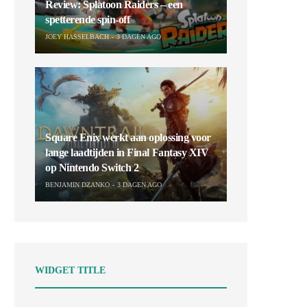
Review: Splatoon Raiders – een
spetterende spin-off
JOEY HASSELBACH
3 DAGEN AGO
Square Enix werkt aan oplossing voor
lange laadtijden in Final Fantasy XIV
op Nintendo Switch 2
BENJAMIN DZANKO
3 DAGEN AGO
WIDGET TITLE