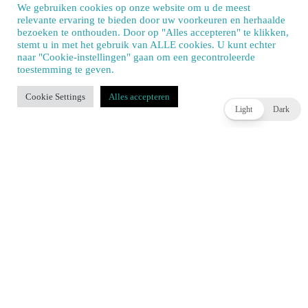
EA wordt privébedrijf na afronding verkoop voor 55
miljard dollar
JOEY HASSELBACH
18 UUR AGO
Light
Dark
cookie policy
Voormalig medewerker Rockstar over annuleren
Midnight Club 5
JOEY HASSELBACH
18 UUR AGO