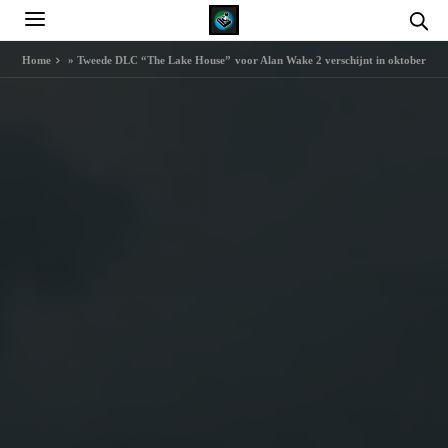
Home
»
Tweede DLC “The Lake House” voor Alan Wake 2 verschijnt in oktober