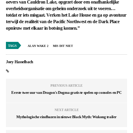
oevers van Cauldron Lake, opgezet door een onafhankelijke
overheidsorganisatie om geheim onderzoek uit te voeren…
totdat er iets misgaat. Verken het Lake House en ga op avontuur
terwijl de realiteit van de Pacific Northwest en de Dark Place
opnieuw met elkaar in botsing komen.”
TAGS
ALAN WAKE 2
MIS DIT NIET
Joey Hasselbach
PREVIOUS ARTICLE
Eerste twee uur van Dragon's Dogma gratis te spelen op consoles en PC
NEXT ARTICLE
Mythologische eindbazen in nieuwe Black Myth: Wukong trailer