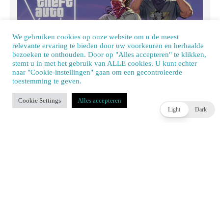
We gebruiken cookies op onze website om u de meest
relevante ervaring te bieden door uw voorkeuren en herhaalde
bezoeken te onthouden. Door op "Alles accepteren" te klikken,
stemt u in met het gebruik van ALLE cookies. U kunt echter
Rockstar en Netflix komen op 27 augustus met GTA 6
naar "Cookie-instellingen" gaan om een ​​gecontroleerde
Extended Look
toestemming te geven.
Our site uses cookies. Learn more about our use of cookies:
cookie policy
JOEY HASSELBACH
3 DAGEN AGO
Cookie Settings
Alles accepteren
ACCEPT
Light
Dark
WIDGET TITLE