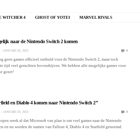
E WITCHER 4
GHOST OF YOTEI
MARVEL RIVALS
elijk naar de Nintendo Switch 2 komen
JANUARI 20, 2025
0
og geen games officieel onthuld voor de Nintendo Switch 2, maar toch
ste tijd veel geruchten bovendrijven. We hebben alle mogelijke games voor
je gezet!
arfield en Diablo 4 komen naar Nintendo Switch 2”
JANUARI 20, 2025
0
open week al dat Microsoft van plan is om veel games naar de Nintendo
gen en nu worden de namen van Fallout 4, Diablo 4 en Starfield genoemd.