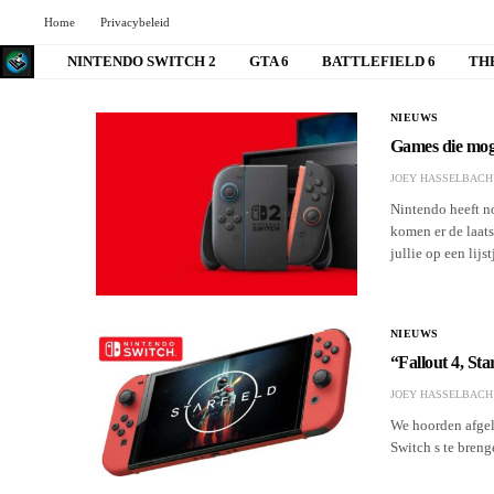
Home
Privacybeleid
NINTENDO SWITCH 2
GTA 6
BATTLEFIELD 6
TH
NIEUWS
Games die mog
JOEY HASSELBACH
Nintendo heeft n
komen er de laat
jullie op een lijst
NIEUWS
“Fallout 4, St
JOEY HASSELBACH
We hoorden afgel
Switch s te bren