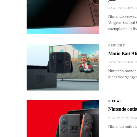
JOEY HASSELBACH
Nintendo verwach
Volgens Sanford 
exemplaren in fis
GERUCHT
Mario Kart 9 l
JOEY HASSELBACH
Nintendo toonde 
diens voorganger.
NIEUWS
Nintendo onthu
BENJAMIN DZANKO
Nintendo onthult