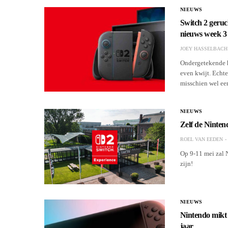
NIEUWS
Switch 2 geruch
nieuws week 3
JOEY HASSELBACH
Ondergetekende h
even kwijt. Echte
misschien wel ee
NIEUWS
Zelf de Ninten
ROEL VAN EEDEN
Op 9-11 mei zal 
zijn!
NIEUWS
Nintendo mikt 
jaar