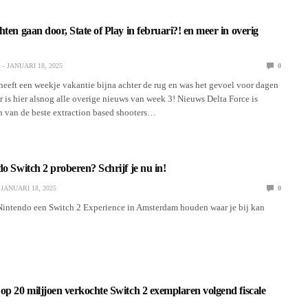
ten gaan door, State of Play in februari?! en meer in overig
JANUARI 18, 2025
0
eeft een weekje vakantie bijna achter de rug en was het gevoel voor dagen
r is hier alsnog alle overige nieuws van week 3! Nieuws Delta Force is
n van de beste extraction based shooters…
do Switch 2 proberen? Schrijf je nu in!
JANUARI 18, 2025
0
Nintendo een Switch 2 Experience in Amsterdam houden waar je bij kan
op 20 miljjoen verkochte Switch 2 exemplaren volgend fiscale