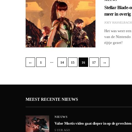
Stellar Blade-o
meer in overig
JOEY HASSELBACH
Het was weer een 
van de Nintendo 
rijtje gezet!
…
←
→
1
14
15
16
17
MEEST RECENTE NIEUWS
NIEUWS
Valor Mortis video gaat dieper in op de gevechten
5 UUR AGO