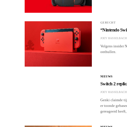
GERUCHT
“Nintendo Swi
JOEY HASSELBACH
Volgens insider 
onthullen.
NIEUWS
Switch 2 replic
JOEY HASSELBACH
Genki claimde tij
er toonde gebase
gereageerd heeft,
NIEUWS