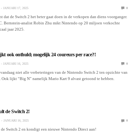
JANUARI 17, 2025
0
t dat de Switch 2 het beter gaat doen in de verkopen dan diens voorganger.
C. Bernstein-analist Robin Zhu mikt Nintendo op 20 miljoen verkochte
caal jaar 2025.
ijkt ook onthuld; mogelijk 24 coureurs per race?!
JANUARI 16, 2025
0
vandaag niet alle verbeteringen van de Nintendo Switch 2 ten opzichte van
 Ook lijkt “Big N” namelijk Mario Kart 9 alvast getoond te hebben.
lt de Switch 2!
JANUARI 16, 2025
0
 de Switch 2 en kondigt een nieuwe Nintendo Direct aan!