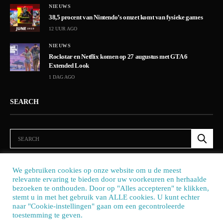
NIEUWS
38,5 procent van Nintendo’s omzet komt van fysieke games
12 UUR AGO
NIEUWS
Rockstar en Netflix komen op 27 augustus met GTA 6
Extended Look
1 DAG AGO
SEARCH
We gebruiken cookies op onze website om u de meest
relevante ervaring te bieden door uw voorkeuren en herhaalde
bezoeken te onthouden. Door op "Alles accepteren" te klikken,
stemt u in met het gebruik van ALLE cookies. U kunt echter
naar "Cookie-instellingen" gaan om een ​​gecontroleerde
toestemming te geven.
Our site uses cookies. Learn more about our use of cookies:
cookie policy