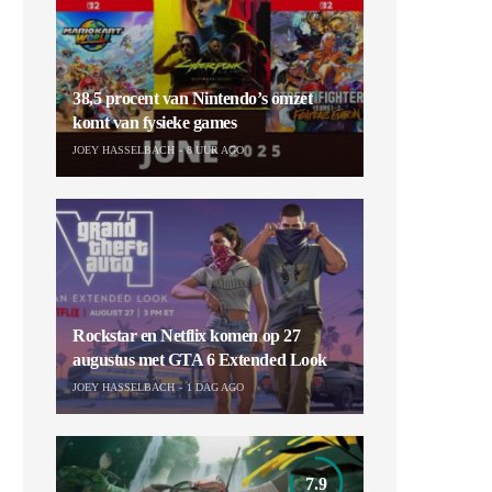
38,5 procent van Nintendo’s omzet
komt van fysieke games
JOEY HASSELBACH
8 UUR AGO
Rockstar en Netflix komen op 27
augustus met GTA 6 Extended Look
JOEY HASSELBACH
1 DAG AGO
7.9