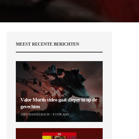
MEEST RECENTE BERICHTEN
Valor Mortis video gaat dieper in op de
gevechten
JOEY HASSELBACH
8 UUR AGO