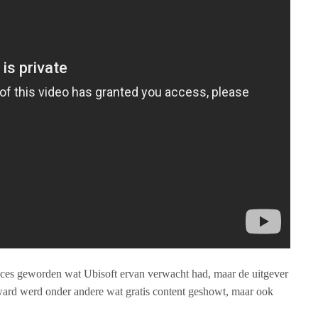
ucces geworden wat Ubisoft ervan verwacht had, maar de uitgever
rward werd onder andere wat gratis content geshowt, maar ook