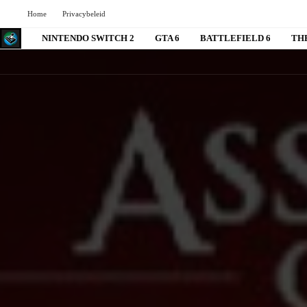
Home
Privacybeleid
NINTENDO SWITCH 2
GTA 6
BATTLEFIELD 6
TH