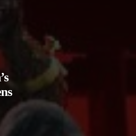
’s
ens