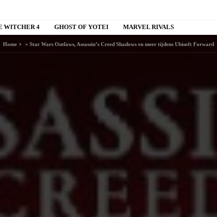
E WITCHER 4
GHOST OF YOTEI
MARVEL RIVALS
Home
»
Star Wars Outlaws, Assassin’s Creed Shadows en meer tijdens Ubisoft Forward