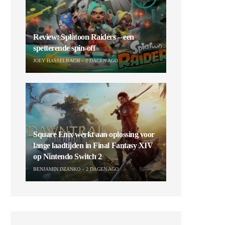
Review: Splatoon Raiders – een
spetterende spin-off
JOEY HASSELBACH
2 DAGEN AGO
Square Enix werkt aan oplossing voor
lange laadtijden in Final Fantasy XIV
op Nintendo Switch 2
BENJAMIN DZANKO
2 DAGEN AGO