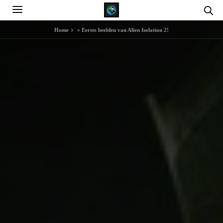
Home
»
Eerste beelden van Alien Isolation 2!