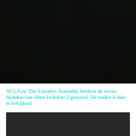
SEGA en The Creative Assembly hebben de eerste
beelden van
Alien Isolation 2
getoond. De trailer is hier
te bekijken!