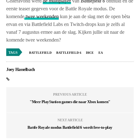
Gisteravond werd
de multiplayer
van
Battlefield 6
onthuld en de
eerste teaser gegeven voor de Battle Royale modus. De
komende
twee weekenden
kun je aan de slag met de open bèta
ervan en via Battlefield Labs en Twitch-drops kun je zelfs al
vanaf 7 augustus ermee aan de slag. Kijken jullie uit naar de
komende twee weekenden?
TAGS
BATTLEFIELD
BATTLEFIELD 6
DICE
EA
Joey Hasselbach
PREVIOUS ARTICLE
"Meer PlayStation games die naar Xbox komen"
NEXT ARTICLE
Battle Royale modus Battlefield 6 wordt free-to-play