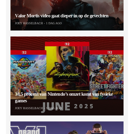
Valor Mortis video gaat dieper in op de gevechten
JOEY HASSELBACH
1 DAG AGO
38,5 procent van Nintendo’s omzet komt van fysieke
games
JOEY HASSELBACH
1 DAG AGO