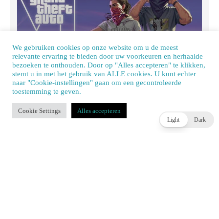
We gebruiken cookies op onze website om u de meest
relevante ervaring te bieden door uw voorkeuren en herhaalde
bezoeken te onthouden. Door op "Alles accepteren" te klikken,
Rockstar en Netflix komen op 27 augustus met GTA 6
stemt u in met het gebruik van ALLE cookies. U kunt echter
naar "Cookie-instellingen" gaan om een ​​gecontroleerde
Extended Look
toestemming te geven.
Our site uses cookies. Learn more about our use of cookies:
cookie policy
JOEY HASSELBACH
2 DAGEN AGO
Cookie Settings
Alles accepteren
ACCEPT
Light
Dark
WIDGET TITLE