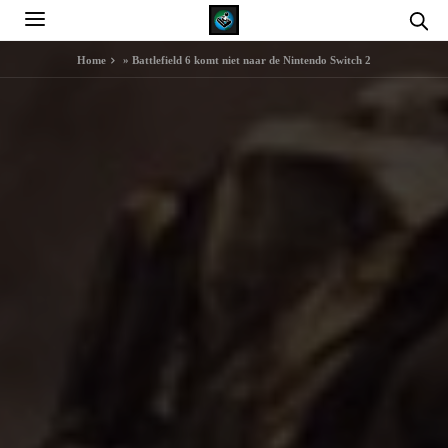
Home
»
Battlefield 6 komt niet naar de Nintendo Switch 2