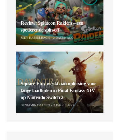
Review: Splatoon Raiders – een
spetterende spin-off
JOEY HASSELBACH
2 DAGEN AGO
Square Enix werkt aan oplossing voor
lange laadtijden in Final Fantasy XIV
op Nintendo Switch 2
BENJAMIN DZANKO
3 DAGEN AGO