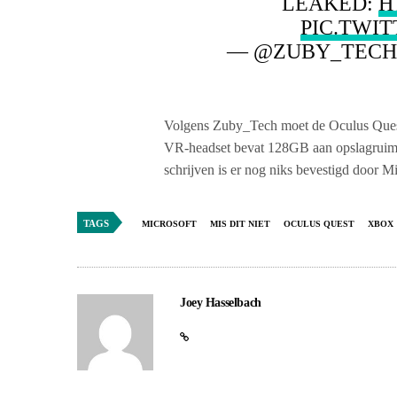
LEAKED:
H
PIC.TWI
— @ZUBY_TECH
Volgens Zuby_Tech moet de Oculus Quest
VR-headset bevat 128GB aan opslagruimt
schrijven is er nog niks bevestigd door M
TAGS
MICROSOFT
MIS DIT NIET
OCULUS QUEST
XBOX
Joey Hasselbach