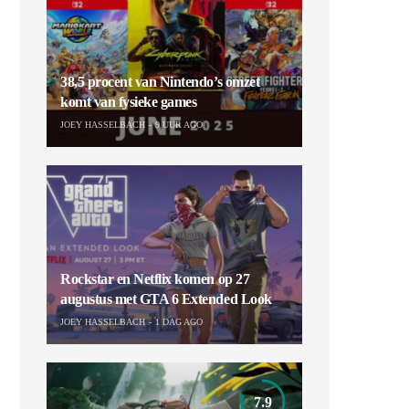
38,5 procent van Nintendo’s omzet
komt van fysieke games
JOEY HASSELBACH
9 UUR AGO
Rockstar en Netflix komen op 27
augustus met GTA 6 Extended Look
JOEY HASSELBACH
1 DAG AGO
7.9