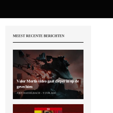
MEEST RECENTE BERICHTEN
Valor Mortis video gaat dieper in op de
gevechten
JOEY HASSELBACH
9 UUR AGO