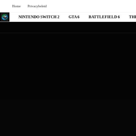
Home
Privacybeleid
NINTENDO SWITCH 2
GTA 6
BATTLEFIELD 6
TH