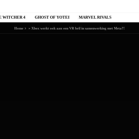
E WITCHER 4
GHOST OF YOTEI
MARVEL RIVALS
Home
»
Xbox werkt ook aan een VR bril in samenwerking met Meta?!