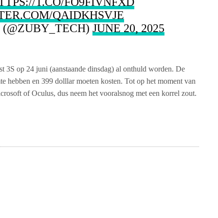
TTPS://T.CO/FO9FIVNFXD
TTER.COM/QAIDKHSVJE
 (@ZUBY_TECH)
JUNE 20, 2025
 3S op 24 juni (aanstaande dinsdag) al onthuld worden. De
e hebben en 399 dolllar moeten kosten. Tot op het moment van
icrosoft of Oculus, dus neem het vooralsnog met een korrel zout.