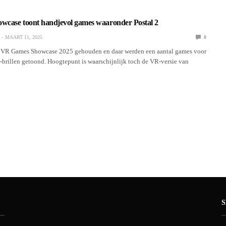
case toont handjevol games waaronder Postal 2
MAART 11, 2025
0
 VR Games Showcase 2025 gehouden en daar werden een aantal games voor
-brillen getoond. Hoogtepunt is waarschijnlijk toch de VR-versie van