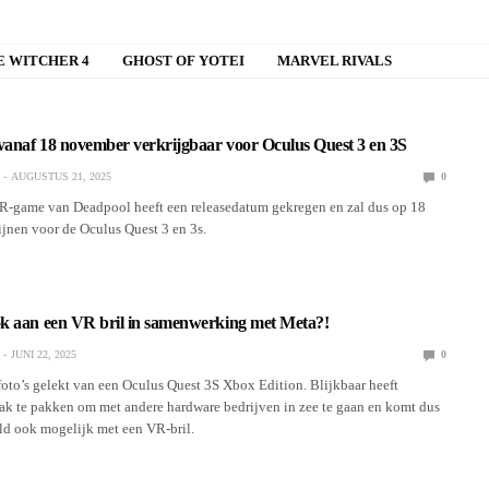
E WITCHER 4
GHOST OF YOTEI
MARVEL RIVALS
anaf 18 november verkrijgbaar voor Oculus Quest 3 en 3S
AUGUSTUS 21, 2025
0
-game van Deadpool heeft een releasedatum gekregen en zal dus op 18
jnen voor de Oculus Quest 3 en 3s.
k aan een VR bril in samenwerking met Meta?!
JUNI 22, 2025
0
foto’s gelekt van een Oculus Quest 3S Xbox Edition. Blijkbaar heeft
ak te pakken om met andere hardware bedrijven in zee te gaan en komt dus
ld ook mogelijk met een VR-bril.