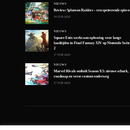
NIEUWS
Review: Splatoon Raiders – een spetterende spin-o
14 UUR AGO
NIEUWS
Square Enix werkt aan oplossing voor lange
laadtijden in Final Fantasy XIV op Nintendo Swit
2
17 UUR AGO
NIEUWS
Marvel Rivals onthult Season 9.5: nieuwe schurk,
roadmap en verse content onderweg
17 UUR AGO