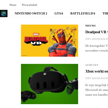
Home
Privacybeleid
NINTENDO SWITCH 2
GTA 6
BATTLEFIELD 6
TH
NIEUWS
Deadpool VR v
JOEY HASSELBACH
De knotsgekke VR
november verschi
GERUCHT
Xbox werkt oo
JOEY HASSELBACH
Er zijn mogelijk 
Microsoft de sma
naast een handhe